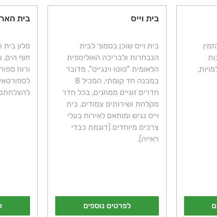
בית וייס
בית הארח
זמין
בית וייס שוכן בסמוך לבית
מלון בית 
ות
הנבחרות ולבריכה האולימפית
חוף הים, מ
ויות,
הלאומית "טוטו וינגייט". מדובר
ורוח ספור
במבנה חד קומתי, המכיל 8
לספורטאים
חדרים זוגיים ממוזגים, בכל חדר
להצלחתם 
מקלחת ושירותים צמודים. בית
וייס נגיש ומותאם לאירוח בעלי
צרכים מיוחדים (דוגמת כבדי
ראייה).
ם
לפרטים נוספים
ל