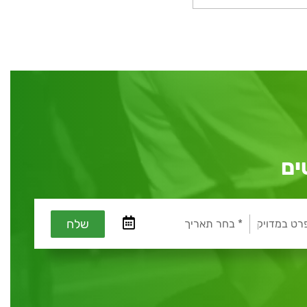
ים
שלח