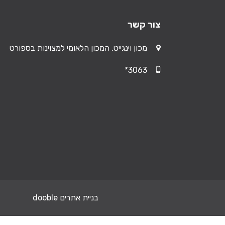
צור קשר
כתובת
מכון וינגייט, המכון הלאומי למצוינות בספורט
טלפון
*3063
בניית אתרים dooble