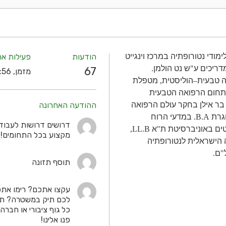
מודי נטורופתיה במרכז וינגייט
הודעות
פעילות אח
דריכים ע
"
ש נט הולמן
.
67
מזמן, 14:56
ה טבעית
–
הוליסטית
,
מטפלת
תחום הרפואה הטבעית
בר אילן בחקר עולם הרפואה
ההודעה האחרונה
גרת
B.A.
במדעי הרוח
דרושים דרושות לעבודה 
ים באוניברסיטת ת
"
א
LL.B,
מקצוע בכל התחומים! 
הישראלית לנטורופתיה
"
ם
.
תוסף תזונה
עקצו אתכם? רימו אתכ
לכם תיק במשטרה? ת
כל גוף ציבורי או חבר
פנו אלינו!