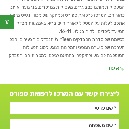
המעסיקות אותנו כמבוגרים, מעסיקות גם ילדים, בני נוער ואותנו
כהוריהם. המרכז לרפואת ספורט ולמחקר של מכון וינגייט מזמין
אתכם לעלות על המסלול לאורח חיים בריא באמצעות מבדק
המיועד לילדים וילדות בגילאי 16-11.
בסיומה של סדרת המבדקים WinTeen הנבדקים הצעירים יקבלו
הערכה של כושרם הגופני והמלצות בנוגע לסוג הפעילות
המומלצת לביצוע ולהיקפה, בהתאם לגילם ולמטרותיהם. המבדק
כולל בדיקה פיזיולוגית המותאמת למטרות הילד/ה, סקירה
קרא עוד
אורתופדית קצרה על-ידי פיזיותרפיסט הכוללת הדרכה מעשית
למניעת פציעות, ייעוץ תזונתי עם תזונאי ספורט קליני וייעוץ
פיזיולוגי עם פיזיולוג מאמץ מוסמך ומנוסה.
ליצירת קשר עם המרכז לרפואת ספורט
בדיקת צריכת חמצן מרבי VO2max – צח"מ
:
בדיקה להערכת
הכושר האירובי (הספק אירובי מרבי).
בדיקת פרופיל לקטט (סח"ח)
:
לילדים מעל גיל 14 המתאמנים