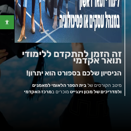
זה הזמן להתקדם ללימודי
תואר אקדמי
הניסיון שלכם בספורט הוא יתרון!
מיטב הקורסים של
בית הספר הלאומי למאמנים
ולמדריכים של מכון וינגייט
מוכרים ב
מרכז האקדמי
למשפט ולעסקים
ברמת־גן כ
נקודות זכות
אקדמיות
במסגרת לימודי התואר הראשון
במנהל
עסקים
או
פסיכולוגיה
.
הלימודים במתכונת היברידית
– מהכיתה או מהבית,
בהתאם לתוכנית לימודים מותאמת אישית.