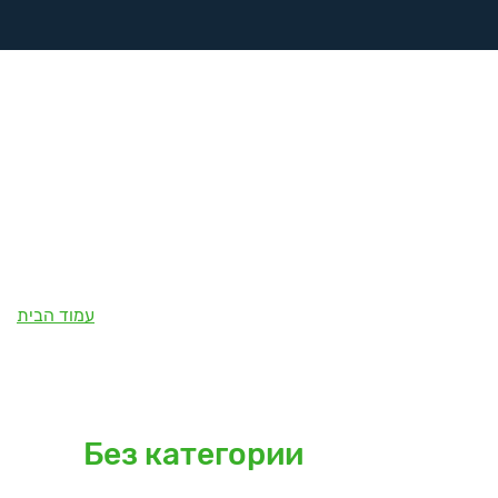
דשנות
רפואת
לימודים
ספורט
ספורט
– ביה”ס
ומחקר
למאמנים
Без категории
Без категории
עמוד הבית
/
Без категории