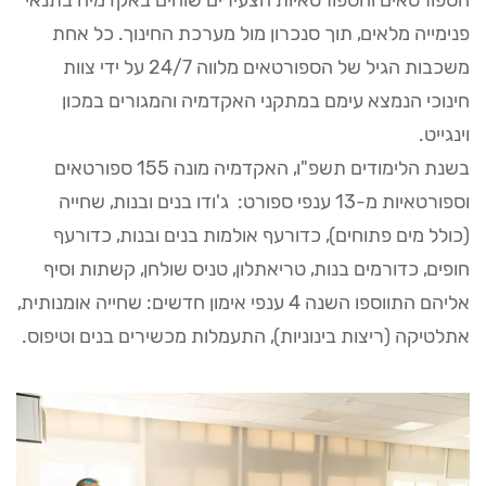
הספורטאים והספורטאיות הצעירים שוהים באקדמיה בתנאי
פנימייה מלאים, תוך סנכרון מול מערכת החינוך. כל אחת
משכבות הגיל של הספורטאים מלווה 24/7 על ידי צוות
חינוכי הנמצא עימם במתקני האקדמיה והמגורים במכון
וינגייט.
בשנת הלימודים תשפ"ו, האקדמיה מונה 155 ספורטאים
וספורטאיות מ-13 ענפי ספורט: ג'ודו בנים ובנות, שחייה
(כולל מים פתוחים), כדורעף אולמות בנים ובנות, כדורעף
חופים, כדורמים בנות, טריאתלון, טניס שולחן, קשתות וסיף
אליהם התווספו השנה 4 ענפי אימון חדשים: שחייה אומנותית,
אתלטיקה (ריצות בינוניות), התעמלות מכשירים בנים וטיפוס.