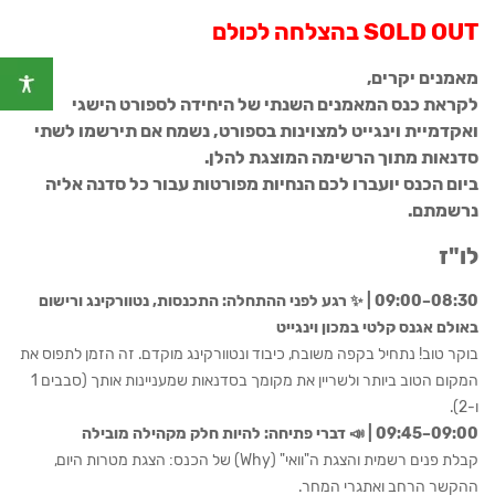
SOLD OUT
בהצלחה לכולם
מאמנים יקרים,
לקראת כנס המאמנים השנתי של היחידה לספורט הישגי
ואקדמיית וינגייט למצוינות בספורט, נשמח אם תירשמו לשתי
סדנאות מתוך הרשימה המוצגת להלן.
ביום הכנס יועברו לכם הנחיות מפורטות עבור כל סדנה אליה
נרשמתם.
לו"ז
08:30–09:00 | ✨ רגע לפני ההתחלה: התכנסות, נטוורקינג ורישום
באולם אגנס קלטי במכון וינגייט
בוקר טוב! נתחיל בקפה משובח, כיבוד ונטוורקינג מוקדם. זה הזמן לתפוס את
המקום הטוב ביותר ולשריין את מקומך בסדנאות שמעניינות אותך (סבבים 1
ו-2).
09:00–09:45 | 📣 דברי פתיחה: להיות חלק מקהילה מובילה
קבלת פנים רשמית והצגת ה"וואי" (Why) של הכנס: הצגת מטרות היום,
ההקשר הרחב ואתגרי המחר.