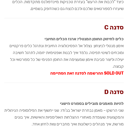
כיצד "לכבות את הרעש" בעזרת טכניקות מיינדפולנס מתקדמות. הכלים
שיעזרו לספורטאים שלכם ולכם לנצח גם כשהדופק בשמיים.
סדנה C
כלים לחיזוק החוסן המנטלי: ארגז הכלים החיובי
אימון מנטלי לניצחון: נצלול אל הפסיכולוגיה החיובית ונתרגל כלים פרקטיים
ומוכחים לשינוי תפיסה. נלמד איך לבנות אופטימיות יזומה, לתרגל חשיבה
יעילה וליצור סביבת אימון שמעצימה את החוסן הפנימי של כל ספורטאי וכל
קבוצה.
SOLD OUT ההרשמה לסדנה זאת הסתיימה
סדנה D
להיות מאמנים מובילים בספורט הישגי
שני הרשקו – מאמן נבחרת ישראל בג'ודו: שני יחשוף את הפילוסופיה הניהולית
והמקצועית שעומדת מאחורי ההצלחות האולימפיות והאישיות. איך בונים
מורשת, איך מנהלים כישלונות ואיך מחברים צוות לחזון אחד.