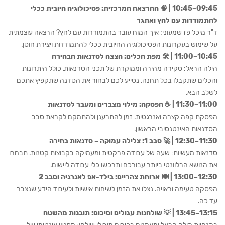
09:45–10:45 | 🧠 ההרצאה המרכזית: פסיכולוגיה חיובית ככלי
להתמודדות עם לחץ ואתגר
ד"ר מיכל פז שמעוני: איך המוח עובד בהתמודדות עם לחץ? הרצאה עוצמתית
על שימוש בעקרונות הפסיכולוגיה החיובית ככלי להתמודדות ויצירת חוסן.
10:45–11:00 | 🛠️ מפת הכלים: הצצה לסדנאות הבחירה
הילה הראל: סקירה מהירה וממוקדת של תכני הסדנאות, כולל היתרונות
והכלים שתקבלו בכל תחנה. נסייע לכם לבחור את הסדנה שתקפיץ אתכם
לשלב הבא.
11:00–11:30 | ☕ הפסקה: מילוי מצברים ומעבר לסדנאות
הפסקת קפה קצרה ואנרגטית. זמן להתרענן ולהתמקם לקראת סבב
הסדנאות האינטנסיבי הראשון.
11:30–12:30 | 🚀 סבב 1: צלילה עמוקה – סדנאות בחירה
סדנאות מעשיות: שעה של עבודה פרקטית ומעמיקה בקבוצות קטנות. תבחרו
את הנושא הרלוונטי ביותר עבורכם ותרכשו כלי עבודה ליישום.
12:30–13:00 | 🍽️ ארוחת צהריים: בילד-אפ לאנרגיה וסבב 2
הפסקה טעימה וראויה. נצלו את הזמן לשיחות אישיות ולעיבוד הידע שנצבר
עד כה.
13:15–13:45 | 💡 שולחנות עגולים וסיכום: תובנות מהשטח