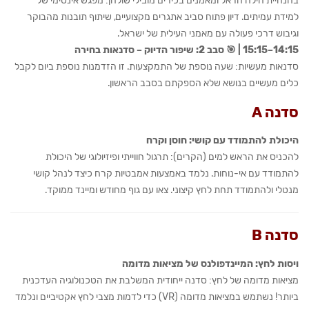
בהנחיית הילה הראל ומאמנים בכירים מובילי שולחן: מפגש אינטימי של
למידת עמיתים. דיון פתוח סביב אתגרים מקצועיים, שיתוף תובנות מהבוקר
וגיבוש דרכי פעולה עם מאמני העילית של ישראל.
14:15–15:15 | 🎯 סבב 2: שיפור הדיוק – סדנאות בחירה
סדנאות מעשיות: שעה נוספת של התמקצעות. זו הזדמנות נוספת ביום לקבל
כלים מעשיים בנושא שלא הספקתם בסבב הראשון.
סדנה A
היכולת להתמודד עם קושי: חוסן וקרח
להכניס את הראש למים (הקרים): תרגול חווייתי ופיזיולוגי של היכולת
להתמודד עם אי-נוחות. נלמד באמצעות אמבטיות קרח כיצד לנהל קושי
מנטלי ולהתמודד תחת לחץ קיצוני. צאו עם גוף מחודש ומיינד ממוקד.
סדנה B
ויסות לחץ: המיינדפולנס של מציאות מדומה
מציאות מדומה של לחץ: סדנה ייחודית המשלבת את הטכנולוגיה העדכנית
ביותר! נשתמש במציאות מדומה (VR) כדי לדמות מצבי לחץ אקטיביים ונלמד