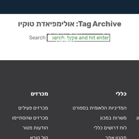
Tag Archive: אולימפיאדת טוקיו
רפואת ספורט
אקדמיית וינגייט
חדשנות
Search
ומחקר
למצוינות
בספורט
כללי
מכרזים
המדיניות הלאומית בספורט
מכרזים פעילים
ן
משרות במכון
מכרזים שהסתיימו
לוח דרושים כללי
הודעות פטור
תקנון אתר
קול קורא