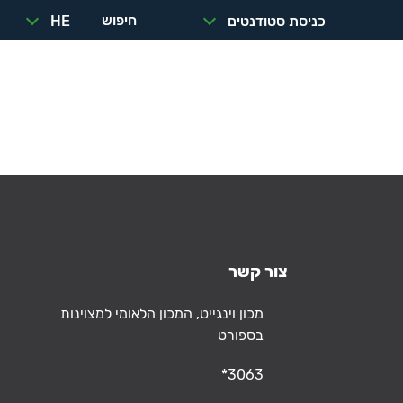
חיפוש
כניסת סטודנטים
HE
הזמנת
כנסים
תפריט
מתקנים
ואירועים
צור קשר
כתובת
מכון וינגייט, המכון הלאומי למצוינות
בספורט
טלפון
*3063