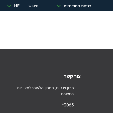
חיפוש
כניסת סטודנטים
HE
הזמנת
כנסים
תפריט
מתקנים
ואירועים
צור קשר
כתובת
מכון וינגייט, המכון הלאומי למצוינות
בספורט
טלפון
*3063