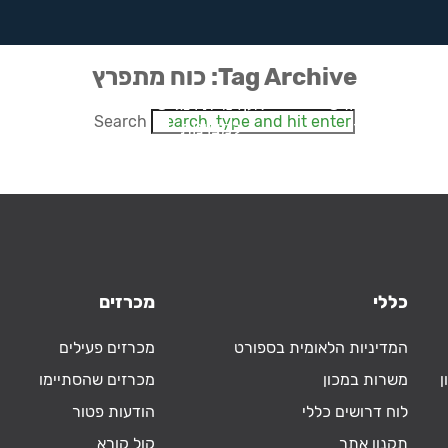
Tag Archive: כוח מתפרץ
רפואת ספורט
אקדמיית וינגייט
חדשנות
Search
ומחקר
למצוינות
בספורט
כללי
מכרזים
המדיניות הלאומית בספורט
מכרזים פעילים
ן
משרות במכון
מכרזים שהסתיימו
לוח דרושים כללי
הודעות פטור
תקנון אתר
קול קורא