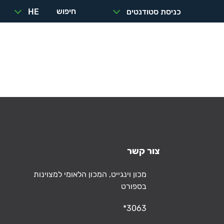
חיפוש
כניסת סטודנטים
HE
הזמנת
כנסים
תפריט
מתקנים
ואירועים
צור קשר
כתובת
מכון וינגייט, המכון הלאומי למצוינות
בספורט
טלפון
*3063