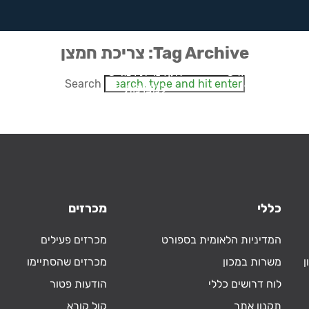
Tag Archive: צריכת חמצן
רפואת ספורט
אקדמיית וינגייט
חדשנות
Search
ומחקר
למצוינות
בספורט
כללי
מכרזים
המדיניות הלאומית בספורט
מכרזים פעילים
ן
משרות במכון
מכרזים שהסתיימו
לוח דרושים כללי
הודעות פטור
תקנון אתר
קול קורא