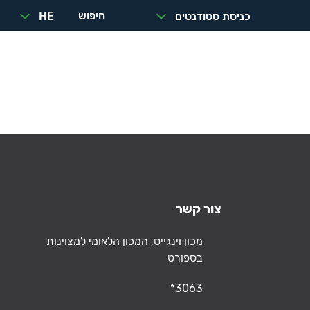
חיפוש
כניסת סטודנטים
HE
הזמנת
כנסים
תפריט
מתקנים
ואירועים
צור קשר
כתובת
מכון וינגייט, המכון הלאומי למצוינות
בספורט
טלפון
*3063