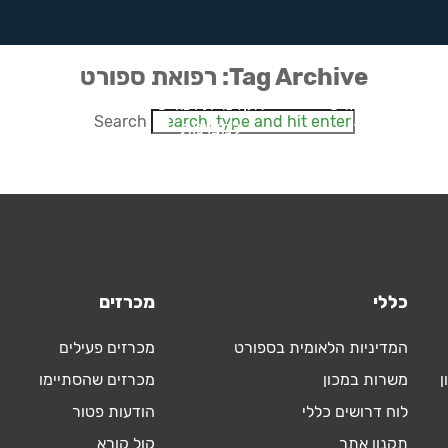
Tag Archive: רפואת ספורט
רפואת ספורט
אקדמיית וינגייט
חדשנות
Search
ומחקר
למצוינות
בספורט
כללי
מכרזים
המדיניות הלאומית בספורט
מכרזים פעילים
ן
משרות במכון
מכרזים שהסתיימו
לוח דרושים כללי
הודעות פטור
תקנון אתר
קול קורא