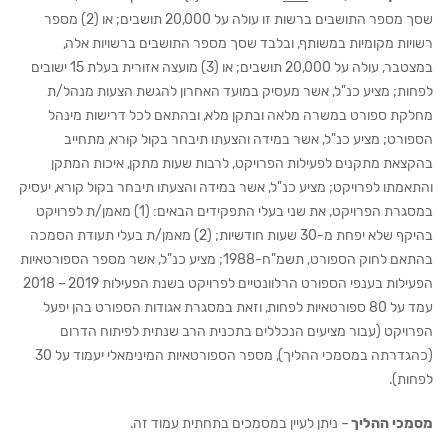
שסך מספר התושבים ברשות זו עולה על 20,000 תושבים; או (2) מספר
רשויות מקומיות במשותף, ובלבד שסך מספר התושבים ברשויות אלה,
במצטבר, עולה על 20,000 תושבים; או (3) מועצה אזורית בעלת 15 ישובים
לפחות; מציע כנ"ל, אשר מעסיק במועד האחרון להגשת הצעות מנהל/ת
מחלקת ספורט במשרה מלאה ובתקן מלא, ובהתאם לכל דרישות מינהל
הספורט; מציע כנ"ל, אשר במידה והצעתו תיבחר בקול קורא, מתחייב
בהקצאת מתקנים לפעילות הפרויקט, לרבות שעות מתקן, איכות המתקן
והתאמתו לפרויקט; מציע כנ"ל, אשר במידה והצעתו תיבחר בקול קורא, יעסיק
במסגרת הפרויקט, את שני בעלי התפקידים הבאים: (1) מאמן/ת לפרויקט
בהיקף שלא יפחת מ-30 שעות חודשיות; (2) מאמן/ת בעלי תעודת הסמכה
בהתאם לחוק הספורט, תשמ"ח-1988; מציע כנ"ל, אשר מספר הספורטאיות
הפעילות בענפי הספורט הרלוונטיים לפרויקט בשנת הפעילות 2019 – 2018
עמד על 80 ספורטאיות לפחות, וזאת במסגרת אגודות הספורט בהן יפעל
הפרויקט (עבור מציעים הנכללים בתכנית הרב שנתית לפיתוח הדרום
(כהגדרתה במסמכי ההליך), מספר הספורטאיות המינימאלי יעמוד על 30
לפחות).
מסמכי ההליך
– ניתן לעיין במסמכים בתחתית עמוד זה.