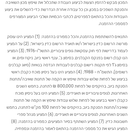
המכון מבקש להזמין הצעות לביצוע העבודה שתכלול את שיפוץ מכון השאיבה
והסנקת השפכים במכון, וכן כל עבודה אחרת הנדרשת כדי להשלים את ביצוע
העבודות והכל בהתאם למפרטים, לכתבי הכמויות ושלבי הביצוע המצורפים
למסמכי ההזמנה.
התנאים להשתתפות בהזמנה, והכל כמפורט בהזמנה: (1) המציע הינו עוסק
מורשה הרשום כדין בישראל ו/או תאגיד הרשום כדין בישראל; (2) על המציע
לעמוד בדרישות לפי חוק עסקאות גופים ציבוריים, התשל"ו-1976; (3) המציע
הנו קבלן רשום בפנקס הקבלנים, בסימון ב', ענף ראשי ביוב, ניקוז ומים, או
בסימון ג'1 לפי תקנות רישום קבלנים לעבודות הנדסה בנאיות (סיווג קבלנים
רשומים), התשמ"ח – 1988; (4) המציע הינו בעל ניסיון מוכח כקבלן ראשי
בביצוע של לפחות שלוש עבודות שיפוץ או הקמה של תחנות שאיבה/תחנות
הסנקת ביוב, בהיקפים של לפחות 800,000 ₪ לתחנה, בחמש השנים
האחרונות, לגופים ציבוריים או תאגידים; (5) המציע הינו בעל ניסיון מוכח
כקבלן ראשי בביצוע של לפחות שלוש עבודות שיפוץ או הקמה של תחנות
שאיבה/תחנות הסנקת ביוב, בהיקפים של לפחות 100 מק"ש לתחנה, בחמש
השנים האחרונות, לגופים ציבוריים או תאגידים; (6) המציע מנהל ספרי
חשבונות כדין; (7) המציע השתתף בסיור המציעים, כמפורט בהזמנה; (8)
המציע הגיש את כל מסמכי ההזמנה בהתאם לאמור בהזמנה ונספחיה.