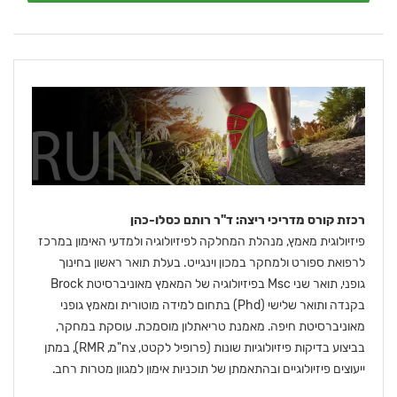
רכזת קורס מדריכי ריצה: ד"ר רותם כסלו-כהן
פיזיולוגית מאמץ, מנהלת המחלקה לפיזיולוגיה ולמדעי האימון במרכז
לרפואת ספורט ולמחקר במכון וינגייט. בעלת תואר ראשון בחינוך
גופני, תואר שני Msc בפיזיולוגיה של המאמץ מאוניברסיטת Brock
בקנדה ותואר שלישי (Phd) בתחום למידה מוטורית ומאמץ גופני
מאוניברסיטת חיפה. מאמנת טריאתלון מוסמכת. עוסקת במחקר,
בביצוע בדיקות פיזיולוגיות שונות (פרופיל לקטט, צח"מ, RMR), במתן
ייעוצים פיזיולוגיים ובהתאמתן של תוכניות אימון למגוון מטרות רחב.