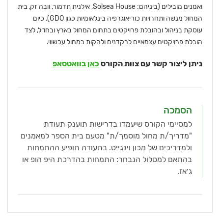
ואמנים מובילים (ביניהם: Solsea House, אילנית תדמור, וובה זק, בית
המחול מנשה ותחרויות כוריאוגרפיה בינלאומיות כגון GDO). כיום
עוסקת בניהול ובהובלת פרויקטים בתחום המחול בארץ ובחו״ל, לצד
הובלת פרויקטים עצמאיים לרקדנים ולהקות במחול עכשווי.
ניתן ליצור קשר עם צוות הקורס
כאן בוואטסאפ
הסמכה
למסיימי הקורס שיעמדו בדרישות תוענק תעודת
"מדריך/ת מחול מוסמך/ת" מטעם בית הספר למאמנים
ולמדריכים של מכון וינגייט. בתעודה תופיע ההתמחות
בהתאם למסלול הנבחר: התמחות בהדרכת היפ הופ או
ג׳אז.