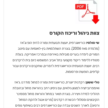
צוות ניהול וריכוז הקורס
שי סולסי:
כוריאוגרפית, יועצת תנועתית ומורה להיפ הופ וג'אז
(מלמדת מאז 2006). בוגרת השתלמויות בין-לאומיות עם מיטב
המורים, לימדה בערים מובילות באירופה ובמרכז אמריקה. בעלת
סטודיו ללימוד ריקוד מקצועי בתל אביב המשמש כיום בית לרקדנים
רבים. יועצת תנועתית וכוריאוגרפית לזמרים, שחקנים ורקדנים עבור
קליפים, הופעות ופרסומות.
טלי ששון:
רקדנית־יוצרת, כוריאוגרפית ומורה למחול מודרני, ג׳אז
ואימפרוביזציה למגוון גילאים, עם ניסיון רחב בהוראת מחול ובהובלת
תהליכי למידה ויצירה. בוגרת תואר במחול והוראת מחול מסמינר
הקיבוצים ומסלולי הכשרת רקדנים (מרים אנגל ולהקת המחול
ורטיגו). לאורך השנים עבדה עם כוריאוגרפים רבים בשיתוף גופים