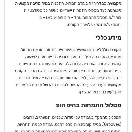
מקצועית כמדריך/ה בעולם המחול. התכנית בנויה מליבה מקצועית
משותפת לצד מסלולי התמחות ייעודיים, כאשר כל סטודנט/ית
בוחר/ת מסלול התמחות אחד – היפ הופ או ג׳אז – בו
יתמקצע/תתמקצע לאורך הקורס.
מידע כללי
הקורס כולל לימודים מעשיים ותיאורטיים בתחומי הוראת המחול,
מתודיקה, עבודה עם ילדים, נוער ובוגרים, בניית מערכי שיעור,
קומפוזיציה וכוריאוגרפיה, עבודה לקראת הופעות ותחרויות, פיתוח
שפה תנועתית, ויסודות באנטומיה, פיזיולוגיה ותזונה. במהלך הקורס
יינתן ליווי מקצועי אישי, לצד התנסות מעשית בהוראה ופיתוח כלים
מקצועיים לעבודה בעולם המחול. לפירוט מלא של תכנית הלימודים
ניתן לעיין בסילבוס המצורף.
מסלול התמחות בהיפ הופ
המסלול מתמקד בעבודה על יסודות טכניים ותנועתיים, גרובים
(Grooves), בניית קומבינציות, פרפורמנס, עבודה לבמה ותחרויות,
ופיתוח סגנון אישי. בנוסף, המשתתפים יעסקו בהתאמת חומר תנועתי