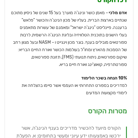
אדם מלכי
– מאמן כושר ונינג'ה מוערך בעל 15 שנים של ניסיון מתוכם
שנתיים בארצות הברית. בעליו של מכון הנינג'ה והכושר "פלאש"
ברעננה. פיינליסט "נינג'ה ישראל" ומאמנם של עשרות מתאמנים
בעלי הישגים בתוכנית הטלוויזיה ובליגת הנינג'ה הרשמית, לרבות
ספורטאים מובילים בענף. בוגר מכון וינגייט ו – NASM ובעל מגוון רחב
של הסמכות מהארץ ומחו"ל בעולמות הכושר ואורח החיים הבריא:
שיקום ספורטאים, ניתוח תנועתי (FMS), תזונת ספורטאים,
ספורטתרפיה, קואוצ'ינג ואורח חיים בריא.
10% הנחה בשכר הלימוד
למדריכים בספורט התחרותי או העממי אשר סיימו בהצלחה את
לימודי מקצועות המדעים
מטרות הקורס
הקורס מיועד להכשיר מדריכים בענף הנינג'ה, אשר
ירכשו באמצעותו ידע עיוני ומעשי בתחומים: א. הפעלת