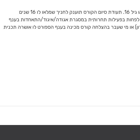
 16 שנים
 וניסיון מוכח בענף הנלמד שהשתתף במשך 3 שנים לפחות בפעילות תחרותית במסגרת אגודה/איגוד/התאחדות בענף
ן) או מי שעבר בהצלחה קורס מכינה בענף הספורט לו אושרה תכנית