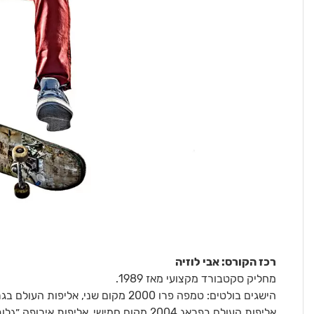
רכז הקורס: אבי לוזיה
מחליק סקטבורד מקצועי מאז 1989.
אליפות העולם בפראג 2004 מקום חמישי, אליפות אירופה ״גלוב״ 2004 בלגיה מקום ראשון, מדורג במקום ה-12בדרג העולמי ב-2005.