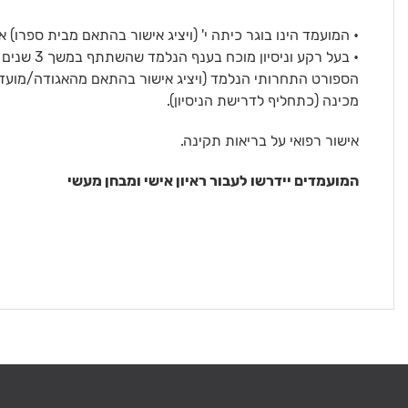
• המועמד הינו בוגר כיתה י' (ויציג אישור בהתאם מבית ספרו) או גיל 16. תעודת סיום הקורס תוענק לחניך שמלאו לו
• בעל רקע
הספורט התחרותי הנלמד (ויציג אישור בהתאם מהאגודה/מועדו
מכינה (כתחליף לדרישת הניסיון).
אישור רפואי על בריאות תקינה.
המועמדים יידרשו לעבור ראיון אישי ומבחן מעשי