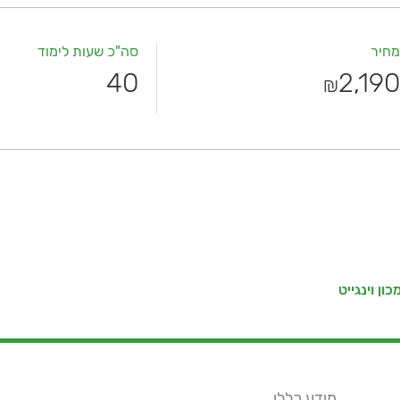
מחיר
סה"כ שעות לימוד
40
2,190
₪
כון וינגייט
מידע כללי