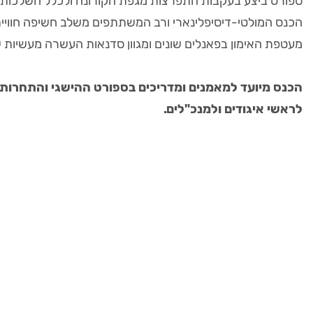
ספורט ביצע בעקבות התפרצות מגפת הקורונה ולכלל השלכותיה
הכנס המולטי-דיסיפלינארי ורב המשתתפים משלב חשיפה חוויי
מעטפת האימון בפאנלים שונים ומגוון סדנאות העשרה מעשיות של
הכנס מיועד למאמנים ומדריכים בספורט ההישגי והתחרותי,
לראשי איגודים ולמנכ"לים.