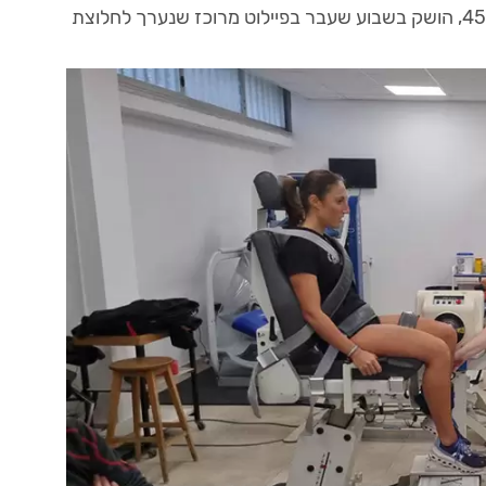
, בהשתתפותן של כ-100 ספורטאיות בגילאי 45-18, הושק בשבוע שעבר בפיילוט מרוכז שנערך לחלוצת