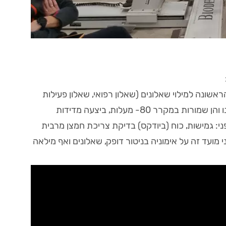
שונה למילוי שאלונים (שאלון רפואי, שאלון פעילות
גופנית ושאלון מנטלי). הנבדקת בצעה בדיקות דם שאותן סרכזנו והן שמורות במקרר 80- מעלות, ביצעה מדידות
פני: גמישות, כוח (ביודקס) בדיקת צריכת חמצן מרבית
מועד זה על אימוניה בניטור דופק, שאלונים ואף מילאה