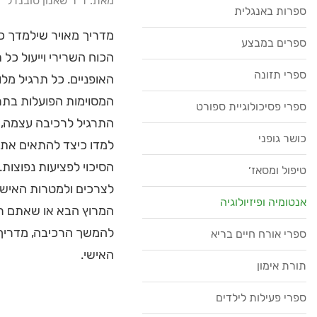
מאת: ד"ר שאנון סובנדל
ספרות באנגלית
מדריך מאויר שילמדך כי
ספרים במבצע
ספרי תזונה
האופניים. כל תרגיל מל
המסוימות הפועלות בתרג
ספרי פסיכולוגיית ספורט
התרגיל לרכיבה עצמה, 
כושר גופני
למדו כיצד להתאים את 
הסיכוי לפציעות נפוצות
טיפול ומסאז׳
לצרכים ולמטרות האישי
אנטומיה ופיזיולוגיה
המרוץ הבא או שאתם רו
להמשך הרכיבה, מדריך 
ספרי אורח חיים בריא
האישי.
תורת אימון
ספרי פעילות לילדים