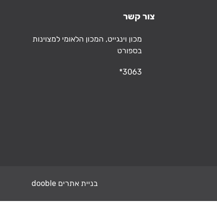
צור קשר
כתובת
מכון וינגייט, המכון הלאומי למצוינות
בספורט
טלפון
*3063
בניית אתרים dooble