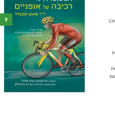
עבור רוכב
ת
את
ות