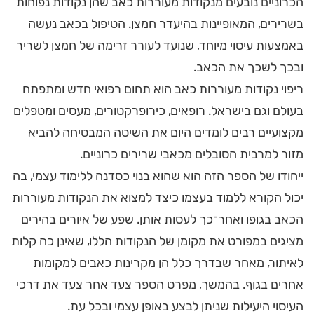
הכרוניים נובעים מנקודות מעוררות כאב שהן נקודות נפוחות
בשרירים, המאופיינות בהיעדר חמצן. הטיפול בכאב נעשה
באמצעות עיסוי מיוחד, שנועד לעורר זרימה של חמצן לשריר
ובכך לשכך את הכאב.
ריפוי נקודות מעוררות כאב הוא תחום רפואי חדש ומתפתח
בעולם וגם בישראל. רופאים, כירופרקטורים, מעסים ומטפלים
מקצועיים רבים לומדים היום את השיטה המבטיחה להביא
מזור למרבית הסובלים מכאבי שרירים כרוניים.
ייחודו של הספר הזה הוא שהוא בנוי כסדנה ללימוד עצמי, בה
יכול הקורא ללמוד בעצמו כיצד למצוא את הנקודות מעוררות
הכאב בגופו ואחר־כך לעסות אותן. שפע של איורים בהירים
מציגים במפורט את מקומן של הנקודות הללו, שאינן כה קלות
לאיתור, מאחר שבדרך כלל הן מקרינות כאבים למקומות
אחרים בגוף. בהמשך, מפרט הספר צעד אחר צעד את דרכי
העיסוי היעילות שניתן לבצע באופן עצמי ובכל עת.