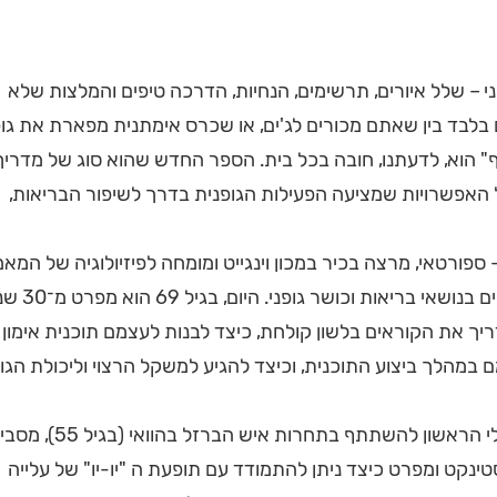
 – שלל איורים, תרשימים, הנחיות, הדרכה טיפים והמלצות שלא
בלבד בין שאתם מכורים לג'ים, או שכרס אימתנית מפארת את גו
" הוא, לדעתנו, חובה בכל בית. הספר החדש שהוא סוג של מדריך
 האפשרויות שמציעה הפעילות הגופנית בדרך לשיפור הבריאות,
 ספורטאי, מרצה בכיר במכון וינגייט ומומחה לפיזיולוגיה של המאמ
הוציא לאור כבר 4 ספרים בנושאי בריאות וכוש
ומדריך את הקוראים בלשון קולחת, כיצד לבנות לעצמם תוכנית אימון
 במהלך ביצוע התוכנית, וכיצד להגיע למשקל הרצוי וליכולת הגו
ד"ר קניץ שהיה הישראלי הראשון להשתתף בתחרות איש
ינקט ומפרט כיצד ניתן להתמודד עם תופעת ה "יו-יו" של עלייה