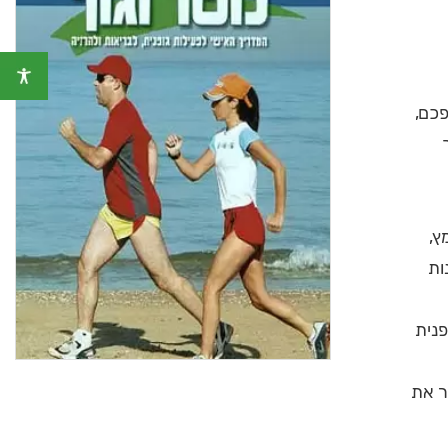
פכם,
ץ,
ר גופני. היום, בגיל 69 הוא מפרט מ־30 שנות
פנית
 הברזל בהוואי (בגיל 55), מסביר את