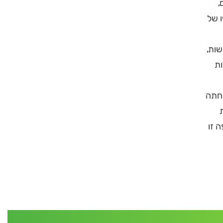
,
ו של
שות,
ות
פחתה
 זו