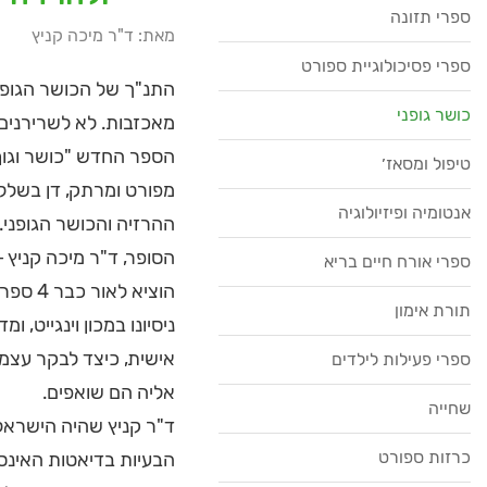
ספרי תזונה
מאת: ד"ר מיכה קניץ
ספרי פסיכולוגיית ספורט
התנ"ך של הכושר הגופני
כושר גופני
מאכזבות. לא לשרירנים 
הספר החדש "כושר וגוף
טיפול ומסאז׳
מפורט ומרתק, דן בשלל
אנטומיה ופיזיולוגיה
ההרזיה והכושר הגופני.
הסופר, ד"ר מיכה קניץ –
ספרי אורח חיים בריא
תורת אימון
ניסיונו במכון וינגייט, 
אישית, כיצד לבקר עצמם
ספרי פעילות לילדים
אליה הם שואפים.
שחייה
כרזות ספורט
הבעיות בדיאטות האינסט