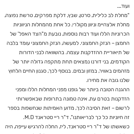
ועוד….
"מחלת לב כלילית, סרטן, שבץ, דלקת מפרקים, טרשת נפוצה,
מחלת אלצהיימ וניוון מקולרי, כל אחת מהמחלות הניווניות
הכרוניות הללו ועוד רבות נוספות, נובעת מ"הצד האפל' של
החמצן – הנזק החמצוני. למעשה, הנזק החמצוני עומד בלבה
של תיאוריית ההזדקנות עצמה. בהשוואה לבני הדורות
הקודמים, בני דורנו נמצאים תחת מתקפה גדולה יותר של
מזהמים באוויר, במזון ובמים. בנוסף לכך, סגנון החיים הלחוץ
שלנו גובה את מחירו.
ההגנה הטובה ביותר של גופנו מפני המחלות הללו ומפני
הזדקנות בטרם עת, אינה טמונה בתרופות שבאפשרותי
לרשום – זאת הסיבה לכך, מדוע האמיתות שנחשפות בספר
זה חיוניות כל כך לבריאותנו", ד"ר ריי סטראנד M.D.
כשאשתו של ד"ר ריי סטראנד, ליז, החלה להרגיש עייפה, היה