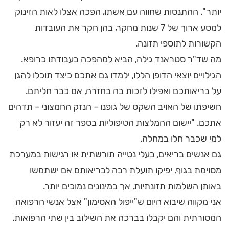
יותר". ההתנסות שחווה עם אשתו, הפכה אצלו לאות הזינוק
למסע ארוך של 7 שנות מחקר, בהן חקר את העובדות
הקשורות לתוספי תזונה.
מה שד"ר סטראנד גילה, הביא למהפכה בעבודתו כרופא.
הגילויים יוצאי הדופן הללו, ילמדו גם אתכם כיצד תוכלו להגן
על בריאותכם ואפילו לזכות בה בחזרה, אם כבר חליתם.
חשיפתו של האויב השקט של גופנו – הנזק החמצוני – תדהים
אתכם. "יישום ההמלצות הטיפוליות בספר זה יעזור לא רק
למי שכבר חלו במחלה.
גם אנשים בריאים, בעלי נטייה תורשתית או רגישות במערכת
מסוימת בגוף, יפיקו תועלת רבה לבריאותם אם ישתמשו
באותן השלמות תזונתיות, אך במינונים נמוכים יותר.
אני מקווה שיבוא היום ש"ייפול האסימון" אצל אנשי הרפואה
המסורתית והם יקבלו בברכה את השילוב בין שתי הרפואות.