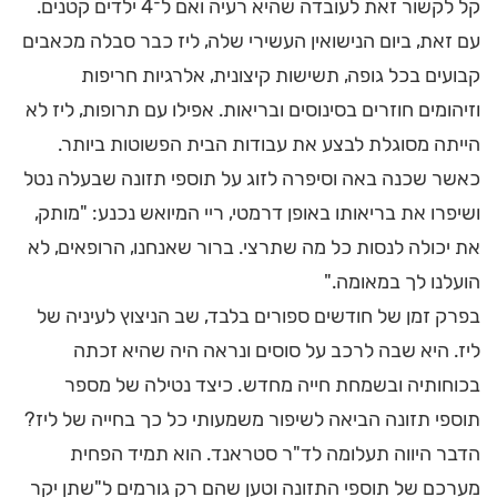
קל לקשור זאת לעובדה שהיא רעיה ואם ל־4 ילדים קטנים.
עם זאת, ביום הנישואין העשירי שלה, ליז כבר סבלה מכאבים
קבועים בכל גופה, תשישות קיצונית, אלרגיות חריפות
וזיהומים חוזרים בסינוסים ובריאות. אפילו עם תרופות, ליז לא
הייתה מסוגלת לבצע את עבודות הבית הפשוטות ביותר.
כאשר שכנה באה וסיפרה לזוג על תוספי תזונה שבעלה נטל
ושיפרו את בריאותו באופן דרמטי, ריי המיואש נכנע: "מותק,
את יכולה לנסות כל מה שתרצי. ברור שאנחנו, הרופאים, לא
הועלנו לך במאומה."
בפרק זמן של חודשים ספורים בלבד, שב הניצוץ לעיניה של
ליז. היא שבה לרכב על סוסים ונראה היה שהיא זכתה
בכוחותיה ובשמחת חייה מחדש. כיצד נטילה של מספר
תוספי תזונה הביאה לשיפור משמעותי כל כך בחייה של ליז?
הדבר היווה תעלומה לד"ר סטראנד. הוא תמיד הפחית
מערכם של תוספי התזונה וטען שהם רק גורמים ל"שתן יקר