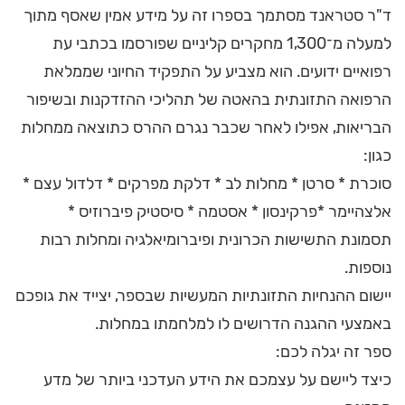
ד"ר סטראנד מסתמך בספרו זה על מידע אמין שאסף מתוך
למעלה מ־1,300 מחקרים קליניים שפורסמו בכתבי עת
רפואיים ידועים. הוא מצביע על התפקיד החיוני שממלאת
הרפואה התזונתית בהאטה של תהליכי ההזדקנות ובשיפור
הבריאות, אפילו לאחר שכבר נגרם ההרס כתוצאה ממחלות
כגון:
סוכרת * סרטן * מחלות לב * דלקת מפרקים * דלדול עצם *
אלצהיימר *פרקינסון * אסטמה * סיסטיק פיברוזיס *
תסמונת התשישות הכרונית ופיברומיאלגיה ומחלות רבות
נוספות.
יישום ההנחיות התזונתיות המעשיות שבספר, יצייד את גופכם
באמצעי ההגנה הדרושים לו למלחמתו במחלות.
ספר זה יגלה לכם:
כיצד ליישם על עצמכם את הידע העדכני ביותר של מדע