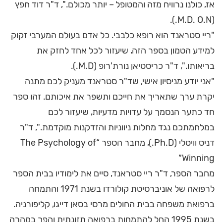
אז, כולנו נרוויח מזה והמטופל – יותר מכולם.", ד"ר דוד חפץ
(M.D. O.N.).
"ריי סטראנד הוא רופא כלבבי. כל אדם בעולם המערבי זקוק
למידע הטמון בספר הזה, שיעזור לכל אחד לחזק את
בריאותו.", ד"ר כריסטיאן נורת'רופ (M.D.).
"אני יודע מניסיון אישי, שד"ר סטראנד מעניק לכם מתנה
יקרת ערך שתאריך את חייכם ותשפר את איכותם. זהו ספר
חד כתער הנסמך על עדויות מדעיות, שיעזור לכם
במלחמתכם נגד מחלות ניווניות והזדקנות מוקדמת.", ד"ר
דניס וויטלי (Ph.D.), מחבר הספר “The Psychology of
Winning”
מחבר הספר, ד"ר ריי סטראנד, סיים את לימודיו בבית הספר
לרפואה של אוניברסיטת קולורדו בשנת 1971 והתמחה
ברפואת משפחה בבית החולים מרסי בסאן דייגו, קליפורניה.
בשנת 1995 החל להתמחות ברפואה תזונתית והפך במהרה