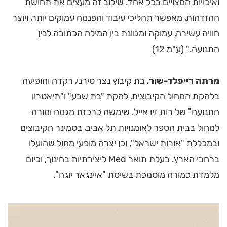
ואיכויות המצויים בכל אחד. שילוב זה מעצים את תחושת
ההזדהות, מאפשר תהליכי עיבוד והפנמה עמוקים יותר, ויוצר
חוויה עשירה, עמוקה ומגוונת בין המילה הכתובה לבין
התנועה." (ע"מ 12)
מרתה רייפלד-שור
, בת קיבוץ נצר סירני, רקדה והופיעה
בלהקת המחול הקיבוצית, להקת "בת שבע" ו"תיאטרון
התנועה" של רות זיו אייל. שימשה כרכזת מגמה ומורה
למחול בבית הספר לאומנויות תל אביב, בסמינר הקיבוצים
ובמכללת "אורות ישראל", וכן יצרה מופעי מחול שהועלו
ברחבי הארץ. בעלת תואר Med ליצירתיות בחינוך, וכיום
מלמדת כמורה מוסמכת בשיטת "איינגאר יוגה".