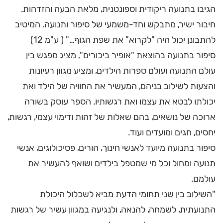
הגיבו בתנועה ריקודית וספונטנית, מלאת הבעה והזדהות.
חיבור ישיר, מתבקש וחד-משמעי של סיפור ותנועה. המיטיב
להתבונן יכול היה "לקרוא" את שפת הגוף…" ( ע"מ 12)
סיפור בתנועה בהוצאת "אופיר ביכורים", מציג מפגש בין
עולם התנועה ועולם ספרות הילדים, ומציע מגוון רעיונות
והצעות לשילוב בניהם, המעשיר את החוויה של הילד ואת
יכולתו לבטא את עצמו ואת רגשותיו. הספר עוסק בשורה
ארוכה של נושאים, בהם שאלות של זהות ודימוי עצמי, רגשות,
יחסים, חגים ומועדים ועוד.
סיפור בתנועה מיועד לאנשי חינוך, הורים, פסיכולוגים, אנשי
תנועה ומחול וכל מי שמטפל בילדים ושואף להעשיר את
עולמם.
"השילוב בין שני תחומי הדעת מביא לשכלול היכולת
התנועתית, לשמחה, להנאה, ולנגיעה במגוון עשיר של רגשות