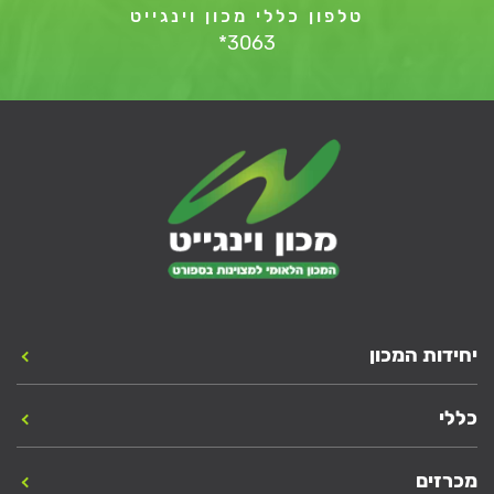
טלפון כללי מכון וינגייט
*3063
יחידות המכון
כללי
מכרזים