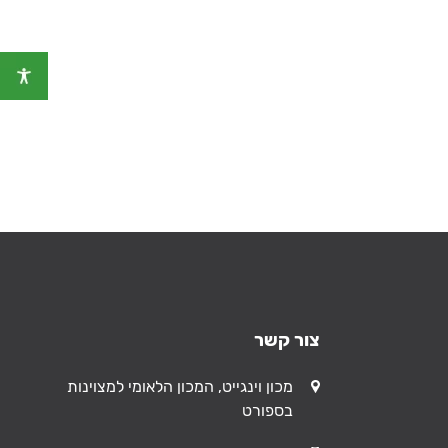
צור קשר
כתובת
מכון וינגייט, המכון הלאומי למצוינות
בספורט