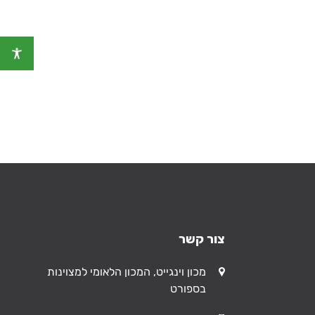
צור קשר
כתובת
מכון וינגייט, המכון הלאומי למצוינות
בספורט