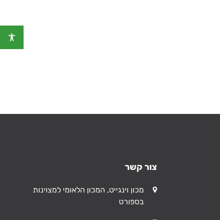
צור קשר
כתובת
מכון וינגייט, המכון הלאומי למצוינות
בספורט