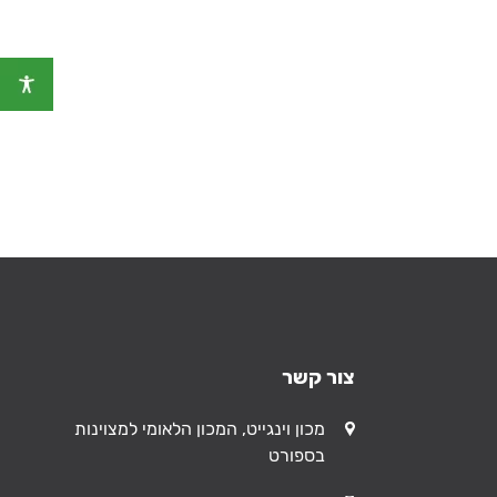
צור קשר
כתובת
מכון וינגייט, המכון הלאומי למצוינות
בספורט