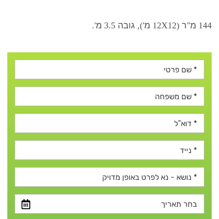
144
מ
"
ר
(12X12
מ
'),
גובה
3.5
מ
'.