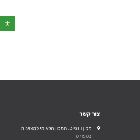
צור קשר
כתובת
מכון וינגייט, המכון הלאומי למצוינות
בספורט