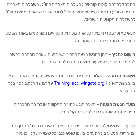
מתכבד לפרסם קולות קוראים למשלחות מאמנים לחו"ל; השתלמות מאמנים
יחידים בחו"ל; הבאת יועצים מומחים מחו"ל לטווח ארוך; הבאת מומחים מחו"ל
להשתלמות מקצועית בישראל.
תנאי סף ופרמטרי איכות לכל אחד מקולות הקוראים מפורסמים באתר המכון.
ניתן לעיין במסמכי ההליך בעמוד זה.
רישום להליך
– ניתן להגיש הצעה להליך ו/או לפנות שאלת הבהרה בקשר
למסמכי ההליך, באמצעות רישום מוקדם לתיבה מקוונת.
שאלות הבהרה
– שאלות ובירורים יופנו בכתב באמצעות התיבה המקוונת או
באמצעות דוא"ל
Training-ac@wingate.org.il
עד למועד הנקוב לכך בכל
קול קורא.
מועד הגשת הצעות
– הצעה תוגש לתיבה המקוונת או לתיבת המכרזים
הפיזית, עד למועד הנקוב לכך בכל קול קורא.
כל עדכון או שינוי למסמכי ההליך יפורסם באתר האינטרנט של המכון בלבד
ובאחריות המציעים להתעדכן באופן שוטף לגבי כל שינוי או עדכון כאמור.