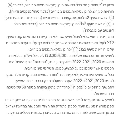
מציע כנ"ל, אשר עומד בכל דרישות חוק עסקאות גופים ציבוריים, לרבות: (א)
הוראות סעיף 2 לחוק עסקאות גופים ציבוריים (בדבר ניהול פנקסים ודיווח);
(ב) הוראות סעיף 2ב לחוק עסקאות גופים ציבוריים (בדבר קיום דיני העבודה);
ו- (ג) הוראות סעיף 2ב1 לחוק עסקאות גופים ציבוריים (בדבר ייצוג הולם
לאנשים עם מוגבלות).
המכון יהיה רשאי שלא לפסול מציע אשר לא התקיים בו התנאי הנקוב בסעיף
‏9.1.2 לעיל, וזאת בהתאם להחלטה שתתקבל לשם כך על ידי ועדת המכרזים
על פי הוראות סעיף 2ב(ב1)(1) לחוק עסקאות גופים ציבוריים.
למציע מחזור הכנסות של לפחות 3,000,000 ₪ לא כולל מע"מ, בכל אחת
מהשנים 2020, 2021, 2022. לצורך סעיף זה, "הכנסות" – סך התשלומים
הכספיים אשר שולמו בפועל למציע, למעט תשלומי מע"מ וריבית.
ככל שהמציע הינו תאגיד, לא קיימת בדו"חות הכספיים המבוקרים של המציע
לשנים 2020, 2021 ו-2022 הערה המעלה ספק בדבר יכולת המציע
להמשיך ולהתקיים כ"עסק חי", כהגדרתו בתקן ביקורת מספר 58 של לשכת
רו"ח בישראל.
למציע אישור תקף מכל יצרני הציוד והמכשור הכלולים בהצעת המציע, כי הינו
ספק מורשה מטעם היצרן לספק ולתחזק את הציוד והמכשור במדינת ישראל
במשך חמש שנים לפחות. האישור נדרש מכל יצרן שמוצריו נכללים בהצעת