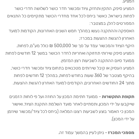
המציע.
המציע סיפק, התקין ותחזק, ציוד ומכשור חדר כושר לשלושה חדרי כושר
לפחות בישראל, כאשר ביחס לכל אחד מחדרי הכושר מתקיימים כל התנאים
המפורטים להלן, במצטבר:
האספקה וההתקנה נעשו במהלך חמש השנים האחרונות, הקודמות למועד
האחרון להגשת ההצעות במכרז;
היקף הציוד והמכשור עמד על סך של 500,000 ₪ כולל מע"מ, לפחות.
המציע סיפק שירותי תחזוקה ואחריות לחדר הכושר במשך 12 חודשים לפחות
ממועד סיום ההתקנה לשביעות רצון המזמין.
המציע העסיק או קיבל שירותים מטכנאים בתחום ציוד ומכשור חדרי כושר,
בהיקף מצטבר של 360 שעות בחודש לפחות, במהלך 12 חודשים לפחות
מתוך 24 החודשים האחרונים, הקודמים למועד האחרון להגשת ההצעות.
תקופת התקשרות
– ממועד חתימת המכון על החוזה ועל פי לוחות הזמנים
שייקבעו על ידי המכון, ותסתיים לאחר מועד השלמת התקנת הציוד, ואישור
המכון כי האמור בוצע לשביעות רצונו המלאה (ביחס לכל ציוד/מכשור שיוזמן
על ידי המכון).
מסמכי המכרז
– ניתן לעיין בהמשך עמוד זה.