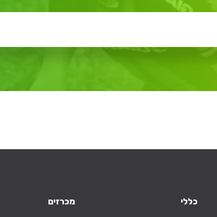
כללי
מכרזים