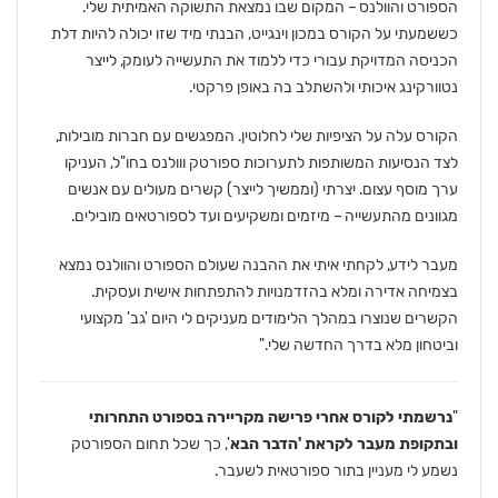
הספורט והוולנס – המקום שבו נמצאת התשוקה האמיתית שלי.
כששמעתי על הקורס במכון וינגייט, הבנתי מיד שזו יכולה להיות דלת
הכניסה המדויקת עבורי כדי ללמוד את התעשייה לעומק, לייצר
נטוורקינג איכותי ולהשתלב בה באופן פרקטי.
הקורס עלה על הציפיות שלי לחלוטין. המפגשים עם חברות מובילות,
לצד הנסיעות המשותפות לתערוכות ספורטק ווולנס בחו"ל, העניקו
ערך מוסף עצום. יצרתי (וממשיך לייצר) קשרים מעולים עם אנשים
מגוונים מהתעשייה – מיזמים ומשקיעים ועד לספורטאים מובילים.
מעבר לידע, לקחתי איתי את ההבנה שעולם הספורט והוולנס נמצא
בצמיחה אדירה ומלא בהזדמנויות להתפתחות אישית ועסקית.
הקשרים שנוצרו במהלך הלימודים מעניקים לי היום 'גב' מקצועי
וביטחון מלא בדרך החדשה שלי."
"
נרשמתי לקורס אחרי פרישה מקריירה בספורט התחרותי
ובתקופת מעבר לקראת 'הדבר הבא
', כך שכל תחום הספורטק
נשמע לי מעניין בתור ספורטאית לשעבר.