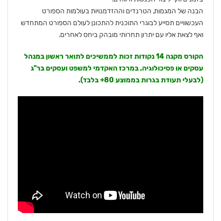
הבנה של המגמות, הטרנדים וההזדמנויות בעולמות הספורט
העכשוויים תסייע לבוגרי התוכנית להתכונן לעולם הספורט המתחדש
ואף לצאת אליו עם יתרון תחרותי מובהק ביחס לאחרים.
הקורס מקנה 14 נקודות זכות לממשיכים לתואר ראשון במנהל
עסקים או פסיכולוגיה, במרכז האקדמי למשפט ועסקים בר"ג
(לבעלי תעודת בגרות בממוצע 80+ בלבד).