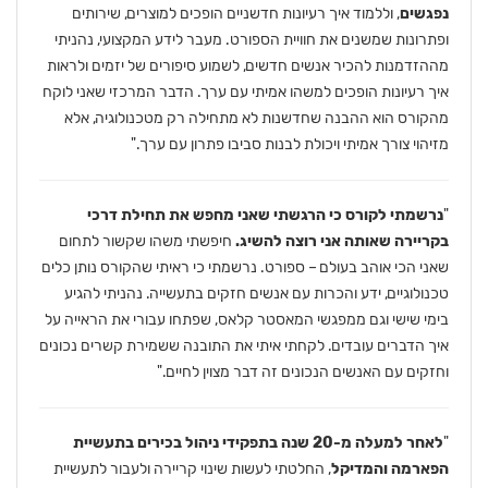
נפגשים
, וללמוד איך רעיונות חדשניים הופכים למוצרים, שירותים
ופתרונות שמשנים את חוויית הספורט. מעבר לידע המקצועי, נהניתי
מההזדמנות להכיר אנשים חדשים, לשמוע סיפורים של יזמים ולראות
איך רעיונות הופכים למשהו אמיתי עם ערך. הדבר המרכזי שאני לוקח
מהקורס הוא ההבנה שחדשנות לא מתחילה רק מטכנולוגיה, אלא
מזיהוי צורך אמיתי ויכולת לבנות סביבו פתרון עם ערך."
"
נרשמתי לקורס כי הרגשתי שאני מחפש את תחילת דרכי
בקריירה שאותה אני רוצה להשיג.
חיפשתי משהו שקשור לתחום
שאני הכי אוהב בעולם – ספורט. נרשמתי כי ראיתי שהקורס נותן כלים
טכנולוגיים, ידע והכרות עם אנשים חזקים בתעשייה. נהניתי להגיע
בימי שישי וגם ממפגשי המאסטר קלאס, שפתחו עבורי את הראייה על
איך הדברים עובדים. לקחתי איתי את התובנה ששמירת קשרים נכונים
וחזקים עם האנשים הנכונים זה דבר מצוין לחיים."
"
לאחר למעלה מ-20 שנה בתפקידי ניהול בכירים בתעשיית
הפארמה והמדיקל
, החלטתי לעשות שינוי קריירה ולעבור לתעשיית