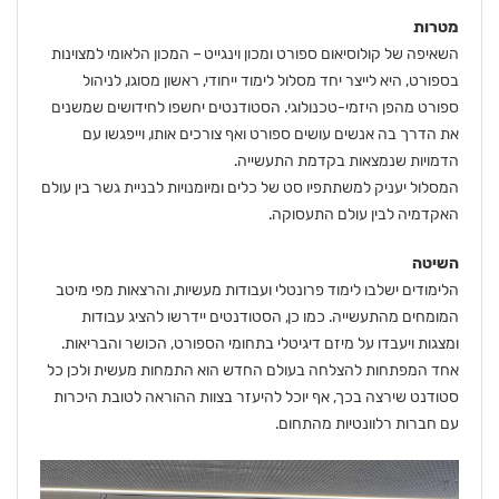
מטרות
השאיפה של קולוסיאום ספורט ומכון וינגייט – המכון הלאומי למצוינות
בספורט, היא לייצר יחד מסלול לימוד ייחודי, ראשון מסוגו, לניהול
ספורט מהפן היזמי-טכנולוגי. הסטודנטים יחשפו לחידושים שמשנים
את הדרך בה אנשים עושים ספורט ואף צורכים אותו, וייפגשו עם
הדמויות שנמצאות בקדמת התעשייה.
המסלול יעניק למשתתפיו סט של כלים ומיומנויות לבניית גשר בין עולם
האקדמיה לבין עולם התעסוקה.
השיטה
הלימודים ישלבו לימוד פרונטלי ועבודות מעשיות, והרצאות מפי מיטב
המומחים מהתעשייה. כמו כן, הסטודנטים יידרשו להציג עבודות
ומצגות ויעבדו על מיזם דיגיטלי בתחומי הספורט, הכושר והבריאות.
אחד המפתחות להצלחה בעולם החדש הוא התמחות מעשית ולכן כל
סטודנט שירצה בכך, אף יוכל להיעזר בצוות ההוראה לטובת היכרות
עם חברות רלוונטיות מהתחום.