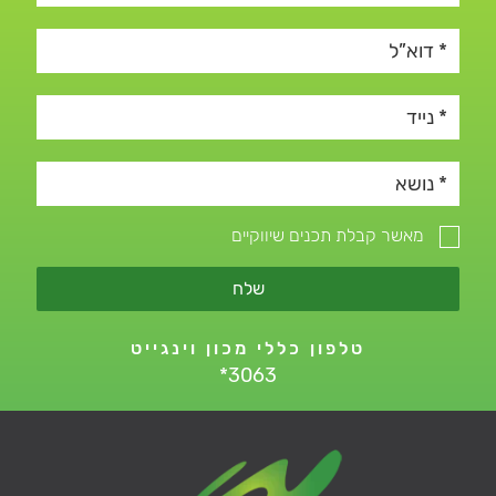
פעילים ולאיברים שונים בגוף.
יוני הלקטט מצויים בדם בכל מצב: במנוחה הריכוז בדם בין 2-1.5
מילימול לליטר. בשעת מאמץ רמת הלקטט בדם עולה עקב עלייה
בקצב היווצרותה בשריר הפעיל וקצב סילוקה ילך ויקטן.
רמות גבוהות של לקטט ישקפו את העובדה שרמת החומציות בדם
עולה עקב עלייה בייצור תוצרי לוואי נוספים שנוצרים בזמן המאמץ
(כגון, יוני מימן ופוספט), ואלו יגרמו לעייפות ובערכים גבוהים – גם
מאשר קבלת תכנים שיווקיים
להפסקת העבודה.
דינמיקת הלקטט במהלך הבדיקה יכולה לתת אינדיקציה ואף
שלח
להתוות את מאפייני האימון של הספורטאי (היחס בין האימונים
העצימים לקלים במהלך השבוע, תדירות אימונים ועוד).
טלפון כללי מכון וינגייט
בנוסף, כחלק מתוצאות הבדיקה, נקבע גם
הסף האנאירובי
של
*3063
הנבדק. סף זה הינו העומס (קצב ריצה, הספק עבודה) שבו מופר
האיזון בין ייצור הלקטט לבין פינויו – השלב בו רמת הלקטט בדמו
של הנבדק עולה.
זהו למעשה העומס או הדופק שבו נוכל להתמיד בפעילות מבלי