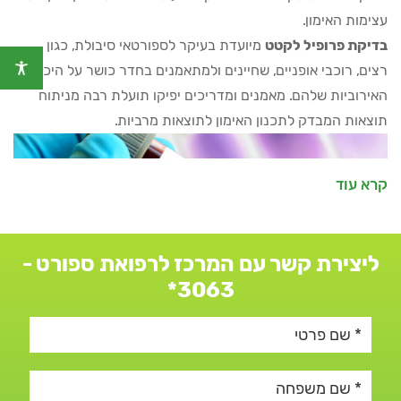
עצימות האימון.
בדיקת פרופיל לקטט
מיועדת בעיקר לספורטאי סיבולת, כגון
רצים, רוכבי אופניים, שחיינים ולמתאמנים בחדר כושר על היכולות
האירוביות שלהם. מאמנים ומדריכים יפיקו תועלת רבה מניתוח
תוצאות המבדק לתכנון האימון לתוצאות מרביות.
קרא עוד
ליצירת קשר עם המרכז לרפואת ספורט -
מהו יון הלקטט?
3063*
לקטט הוא מולקולה קטנה הנוצרת בתאי השריר כתוצר לוואי
בתהליך הגליקוליזה האנאירובית (אחד מתהליכי הפקת האנרגייה
בגוף) המפעפעת אל הדם.
כאשר ריכוז הלקטט עולה בשריר ונוצר הפרש ריכוזים בין התא
לדם, יוני הלקטט מפעפעים לדם ומשמשים כספק אנרגייה לשרירים