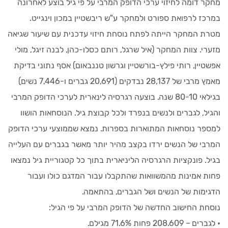
מחקר דומה לחיזוי ערכי הדופק המרבי על פי גיל בוצע לאחרונה
במרכז לרפואת ספורט ולמחקר ע"ש ריבשטיין במכון וינגייט.
מטרת המחקר הייתה לפתח נוסחת חיזוי עדכנית עם שיעור שגיאה
מזערי. צוות המחקר (איל שרגל, רותם כסלו-כהן, לבנה זיגל, מולי
אפשטיין, רותי פילץ-בורשטיין וגרשון טננבאום) אסף נתוני בדיקת
מאמץ מרבי של 28,137 נבדקים (20,691 גברים ו-7,446 נשים)
בגילאי 80-10 שנה. בוצעה רגרסיה לינארית לערכי הדופק המרבי
והגיל, לגברים ולנשים בנפרד ולכל קבוצת גיל. הנוסחאות הושוו
למספר נוסחאות המתוארות בספרות. נמצא שממוצעי ערכי הדופק
המרבי של הנשים ירדו בקצב מהיר יותר מאשר בגברים עם העלייה
בגיל. פונקציות הרגרסיה הליניארית בתוך כל קטגוריית גיל נמצאו
פחות אמינות מהמשוואות שהתקבלו עבור המדגם כולו ועבור
הדגימות של הנשים ושל הגברים, בהתאמה.
נוסחת החישוב החדשה של הדופק המרבי על פי הגיל:
• לגברים – 208.609 פחות 71.6% מגילם.