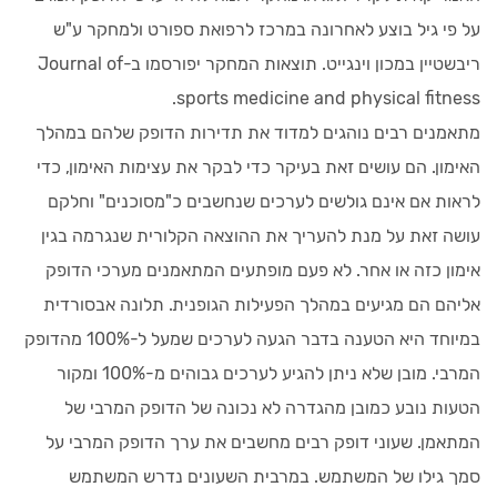
על פי גיל בוצע לאחרונה במרכז לרפואת ספורט ולמחקר ע"ש
ריבשטיין במכון וינגייט. תוצאות המחקר יפורסמו ב-Journal of
sports medicine and physical fitness.
מתאמנים רבים נוהגים למדוד את תדירות הדופק שלהם במהלך
האימון. הם עושים זאת בעיקר כדי לבקר את עצימות האימון, כדי
לראות אם אינם גולשים לערכים שנחשבים כ"מסוכנים" וחלקם
עושה זאת על מנת להעריך את ההוצאה הקלורית שנגרמה בגין
אימון כזה או אחר. לא פעם מופתעים המתאמנים מערכי הדופק
אליהם הם מגיעים במהלך הפעילות הגופנית. תלונה אבסורדית
במיוחד היא הטענה בדבר הגעה לערכים שמעל ל-100% מהדופק
המרבי. מובן שלא ניתן להגיע לערכים גבוהים מ-100% ומקור
הטעות נובע כמובן מהגדרה לא נכונה של הדופק המרבי של
המתאמן. שעוני דופק רבים מחשבים את ערך הדופק המרבי על
סמך גילו של המשתמש. במרבית השעונים נדרש המשתמש