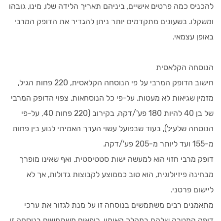
להכניס כמה פרטים אישיים, ביניהם תאריך הלידה שלו, מינו, גובהו
ומשקלו. בשעונים מתקדמים יותר ניתן להגדיר את הדופק המרבי
באופן עצמאי.
הנוסחה הקלאסית
חישוב הדופק המרבי על פי הנוסחה הקלאסית, 220 פחות הגיל,
מזמין שגיאות לא מעטות. על-פי כל הנוסחאות, צפוי הדופק המרבי
של בן 40 להיות 180 פע'/דקה, בקירוב (220 פחות 40, על-פי
הנוסחה שלעיל), בעוד שבפועל עשוי הערך האמיתי לנוע בין פחות
מ-155 ועד ליותר מ-205 פע'/דקה.
דופק מרבי חזוי הוא למעשה ישות סטטיסטית, ואף שאינו מופרך
מבחינה פיזיולוגית, הוא טוב כממוצע לקבוצות גדולות, אך לא
ליישום פרטני.
מתאמנים רבים משתמשים בנוסחה זו על מנת לגזור את ערכי
דופק המטרה שלהם במהלך האימון. רופאים משתמשים בנוסחה זו