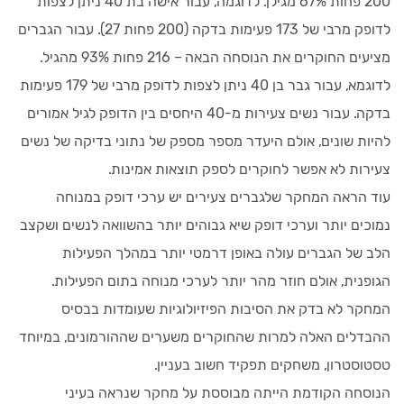
200 פחות 67% מגילן. לדוגמה, עבור אישה בת 40 ניתן לצפות
לדופק מרבי של 173 פעימות בדקה (200 פחות 27). עבור הגברים
מציעים החוקרים את הנוסחה הבאה – 216 פחות 93% מהגיל.
לדוגמא, עבור גבר בן 40 ניתן לצפות לדופק מרבי של 179 פעימות
בדקה. עבור נשים צעירות מ-40 היחסים בין הדופק לגיל אמורים
להיות שונים, אולם היעדר מספר מספק של נתוני בדיקה של נשים
צעירות לא אפשר לחוקרים לספק תוצאות אמינות.
עוד הראה המחקר שלגברים צעירים יש ערכי דופק במנוחה
נמוכים יותר וערכי דופק שיא גבוהים יותר בהשוואה לנשים ושקצב
הלב של הגברים עולה באופן דרמטי יותר במהלך הפעילות
הגופנית, אולם חוזר מהר יותר לערכי מנוחה בתום הפעילות.
המחקר לא בדק את הסיבות הפיזיולוגיות שעומדות בבסיס
ההבדלים האלה למרות שהחוקרים משערים שההורמונים, במיוחד
טסטוסטרון, משחקים תפקיד חשוב בעניין.
הנוסחה הקודמת הייתה מבוססת על מחקר שנראה בעיני