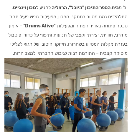
יב' מ
בית הספר התיכון "היובל", הרצליה
להגיע ל
מכון וינגייט
.
התלמידים נהנו מסיור במתקני המכון, מפעילות נופש פעיל תחת
סככה פתוחה באוויר הפתוח ומפעילות "
Drums Alive
" – אימון
מודרני, חווייתי, יצירתי וקצבי של תנועות ותיפוף על כדורי פיטבול
בעזרת מקלות המסייע בשחרורו, חיזוקו וחיטובו של הגוף לצלילי
מוסיקה קצבית – התורמת רבות לגיבוש החברתי ולמצב הרוח.