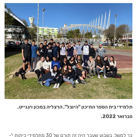
תלמידי בית הספר התיכון "היובל", הרצליה במכון וינגייט,
פברואר 2022.
כך למשל, בשבוע שעבר היה זה תורם של 30 מתלמידי כיתות י'-