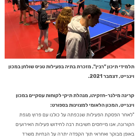
תלמידי תיכון "רבין", מזכרת בתיה בפעילות טניס שולחן במכון
וינגייט, דצמבר 2021.
קרינה מילנר-חזקיהו, מנהלת תיקי לקוחות עסקיים במכון
וינגייט, המכון הלאומי למצוינות בספורט:
"לאחר הפסקת הפעילות שנכפתה על כולנו עם פרוץ מגפת
הקורונה, אנו מייחסים חשיבות רבה לחידוש פעילות האירועים
באופן מבוקר ואחראי תוך הקפדה יתרה על הנחיות משרד