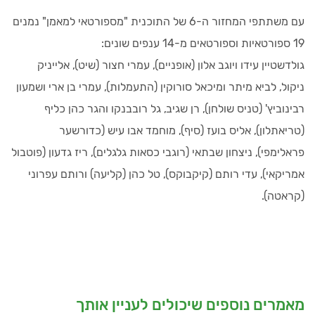
עם משתתפי המחזור ה-6 של התוכנית "מספורטאי למאמן" נמנים
19 ספורטאיות וספורטאים מ-14 ענפים שונים:
גולדשטיין עידו ויוגב אלון (אופניים), עמרי חצור (שיט), אלייניק
ניקול, לביא מיתר ומיכאל סורוקין (התעמלות), עמרי בן ארי ושמעון
רבינוביץ' (טניס שולחן), רן שגיב, גל רובבנקו והגר כהן כליף
(טריאתלון), אליס בועז (סיף), מוחמד אבו עיש (כדורשער
פראלימפי), ניצחון שבתאי (רוגבי כסאות גלגלים), ריז גדעון (פוטבול
אמריקאי), עדי רותם (קיקבוקס), טל כהן (קליעה) ורותם עפרוני
(קראטה).
מאמרים נוספים שיכולים לעניין אותך