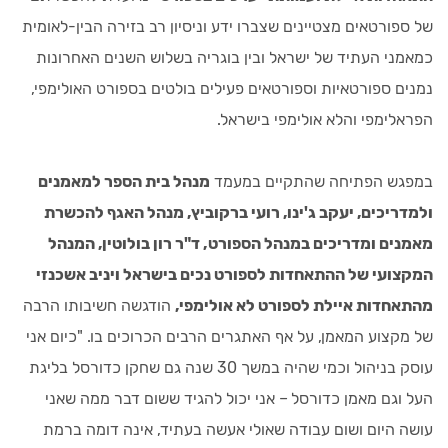
של ספורטאים מצטיינים שצברו ידע וניסיון רב בזירה הבין-לאומית
כמאמני העתיד של ישראל ובין בוגריה בשלוש השנים האחרונות
נמנים ספורטאיות וספורטאים פעילים בולטים בספורט האולימפי,
הפראלימפי והלא אולימפי בישראל.
במפגש הפתיחה שהתקיים במעמד
מנהל בית הספר למאמנים
ולמדריכים, יעקב ג'ינו, רועי ברקוביץ, מנהל האגף להכשרת
מאמנים ומדריכים במנהל הספורט, ד"ר רון בולוטין, המנהל
המקצועי של ההתאחדות לספורט נכים בישראל ויניב אשכנזי
מהתאחדות איילת לספורט לא אולימפי,
הודגשה חשיבותו הרבה
של מקצוע המאמן, על אף האתגרים הרבים הכרוכים בו. "כיום אני
עוסק בניהול וכמי שהיה במשך 30 שנה גם שחקן כדורסל בליגת
העל וגם מאמן כדורסל – אני יכול להגיד ששום דבר ממה שאני
עושה היום ושום עבודה שאולי אעשה בעתיד, אינה דומה ברמת