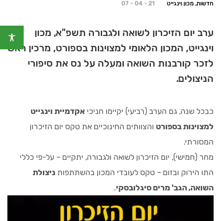
חדשות, מכון וינגייט
07 - 04 - 21
ערב יום הזיכרון לשואה ולגבורה תשפ"א, מכון
וינגייט, המכון הלאומי למצוינות בספורט, מרכין ראש
לזכר קורבנות השואה ומעלה על נס את סיפורי
הניצולים.
כבכל שנה, גם הערב (רביעי) יקיימו חניכי
אקדמיית וינגייט
למצוינות בספורט
והצוותים החינוכיים את טקס יום הזיכרון
המסורתי.
מחר (חמישי), יום הזיכרון לשואה ולגבורה, יתקיים – על-פי כללי
התו הירוק ובזום – טקס לעובדי המכון בהשתתפות
ניצולת
השואה, הגב' מרים סיגלובסקי
.