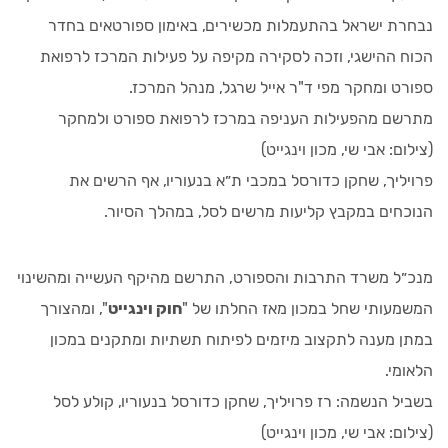
נבחרת ישראל בהתעמלות מכשירים, באימון ספורטאים בחדר
הכוח ההישגי, וזכה לסקירה מקיפה על פעילות המרכז לרפואת
ספורט ומחקר מפי ד"ר אייל שרגל, מנהל המרכז.
מתרשם מהפעילות העניפה במרכז לרפואת ספורט ולמחקר
(צילום: אבי שי, מכון וינגייט)
פרויליך, שחקן כדורסל במכבי ת״א בנעוריו, אף הרשים את
הנוכחים במקבץ קליעות מרשים לסל, במהלך הסיור.
מנכ״ל משרד התרבות והספורט, התרשם מהיקף העשייה ומהשינוי
המשמעותי שחל במכון מאז החלתו של "
חוק וינגייט
", ומהצורך
במתן מענה לתקצוב מיזמים לפיתוח תשתיות ומתקנים במכון
הלאומי.
בשביל הנשמה: רז פרויליך, שחקן כדורסל בנעוריו, קולע לסל
(צילום: אבי שי, מכון וינגייט)