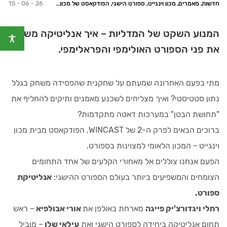
חדשות, מאמרים, מכון וינגייט, ספורט הישגי, הפודקאסט של מכון וינגייט
15 - 06 - 26
המנוע השקט של המדליות – איך אנליטיקה משנה
את פני הספורט האולימפי והפראלימפי.
מתי בפעם האחרונה שמעתם על שחקנית שהפסידה משחק בגלל
נתון סטטיסטי? ואיך מצליחים לשכנע מאמנים ותיקים להחליף את
"תחושת הבטן" במערכות דאטה מתקדמות?
ברוכים הבאים לפרק ה-2 של WINCAST, הפודקאסט מבית מכון
וינגייט – המכון הלאומי למצוינות בספורט.
הפעם אנחנו צוללים אל מאחורי הקלעים של אחד התחומים
הצומחים והמשפיעים ביותר בעולם הספורט ההישגי:
אנליטיקת
ספורט.
רחלי ויגדורצ'יק פייגה
מארחת באולפן את
אורי אבולפיא
– ראש
תחום אנליטיקה ביחידה לספורט הישגי ואת
עילאי שלו
– מוביל