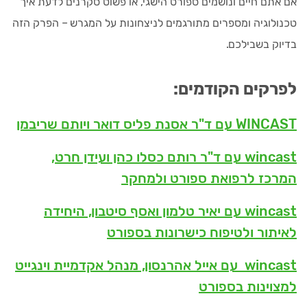
אם אתם חיים ונושמים ספורט הישגי, או פשוט סקרנים לדעת איך
טכנולוגיה ומספרים מתורגמים לניצחונות על המגרש – הפרק הזה
בדיוק בשבילכם.
לפרקים הקודמים:
WINCAST עם ד"ר אסנת פליס דואר ויותם שריבמן
wincast עם ד"ר רותם כסלו כהן ועידן חרט,
המרכז לרפואת ספורט ולמחקר
wincast עם יאיר טלמון ואסף סיטבון, היחידה
לאיתור ולטיפוח כישרונות בספורט
wincast עם אייל אהרנסון, מנהל אקדמיית וינגייט
למצוינות בספורט