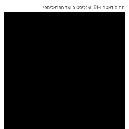
תחום דאטה ו-BI, ואנליסט בוועד הפראלימפי.