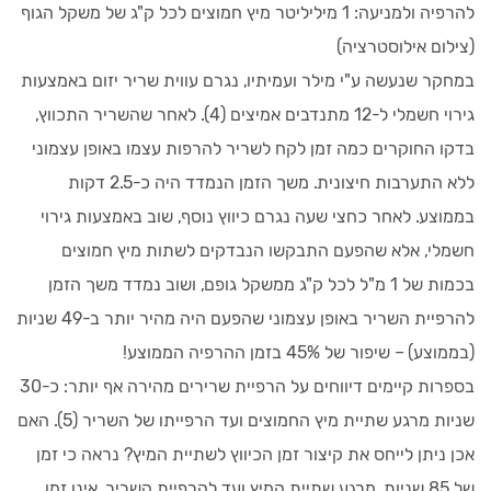
להרפיה ולמניעה: 1 מיליליטר מיץ חמוצים לכל ק"ג של משקל הגוף
(צילום אילוסטרציה)
במחקר שנעשה ע"י מילר ועמיתיו, נגרם עווית שריר יזום באמצעות
גירוי חשמלי ל-12 מתנדבים אמיצים (4). לאחר שהשריר התכווץ,
בדקו החוקרים כמה זמן לקח לשריר להרפות עצמו באופן עצמוני
ללא התערבות חיצונית. משך הזמן הנמדד היה כ-2.5 דקות
בממוצע. לאחר כחצי שעה נגרם כיווץ נוסף, שוב באמצעות גירוי
חשמלי, אלא שהפעם התבקשו הנבדקים לשתות מיץ חמוצים
בכמות של 1 מ"ל לכל ק"ג ממשקל גופם, ושוב נמדד משך הזמן
להרפיית השריר באופן עצמוני שהפעם היה מהיר יותר ב-49 שניות
(בממוצע) – שיפור של 45% בזמן ההרפיה הממוצע!
בספרות קיימים דיווחים על הרפיית שרירים מהירה אף יותר: כ-30
שניות מרגע שתיית מיץ החמוצים ועד הרפייתו של השריר (5). האם
אכן ניתן לייחס את קיצור זמן הכיווץ לשתיית המיץ? נראה כי זמן
של 85 שניות, מרגע שתיית המיץ ועד להרפיית השריר, אינו זמן