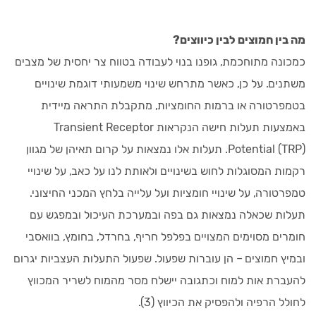
מה בין חמוצים לבין כיווצים?
כמכונה מתוחכמת, גופנו בנוי לעבודה בטווח צר יחסית של מצבים
משתנים. על כן, כאשר מתרחש שינוי משמעותי דוגמת שינויים
בטמפרטורה או ברמות החומציות, מתקבלת התראה מיידית
באמצעות תעלות חישה הנקראות Transient Receptor
Potential (TRP). תעלות אלו נמצאות על קרום תאיהן של מגוון
רקמות המסוגלות לחוש בשינויים ולאותת לנו על כאב, על שינויי
טמפרטורה, על שינויי חומציות ועל עלייה בלחץ המכני החיצוני.
תעלות שכאלה נמצאות גם בפה ובמערכת העיכול ובמפגש עם
חומרים מסוימים המצויים בפלפל חריף, בחרדל, בחומץ, בוואסבי
ובמיץ חמוצים – הן עוברות שפעול. שפעול התעלות העצביות יגרום
להעברת אות למוח וכתגובה יישלח מסר מהמוח לשריר המכווץ
לחולל הרפיה ולהפסיק את הכיווץ (3).