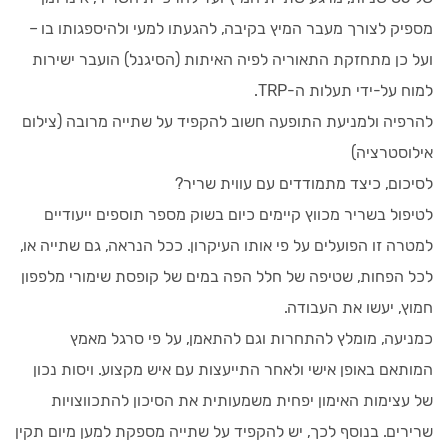
מספיק לצורך מעבר המיץ בקיבה, להגעתו למעי ולהיספגותו בו –
ועל כן מתחזקת התאוריה לפיה האיתות (הסיגנל) הועבר ישירות
למוח על-ידי תעלות ה-TRP.
להרפיה ולמניעת התופעה חשוב להקפיד על שתייה מרובה (צילום
אילוסטרציה)
לסיכום, כיצד מתמודדים עם עווית שריר?
לטיפול בשריר מכווץ קיימים כיום בשוק מספר תוספים ייעודיים
למטרה זו הפועלים על פי אותו העיקרון. ככל הנראה, גם שתייה או,
לכל הפחות, שטיפה של חלל הפה במים של קופסת שימורי מלפפון
חמוץ, יעשו את העבודה.
כמניעה, מומלץ להתחרות וגם להתאמן, על פי סרגל מאמץ
המותאם באופן אישי ולאחר התייעצות עם איש מקצוע. ויסות נכון
של עצימות האימון יפחית משמעותית את הסיכון להתכווצויות
שרירים. בנוסף לכך, יש להקפיד על שתייה מספקת למען מיום תקין