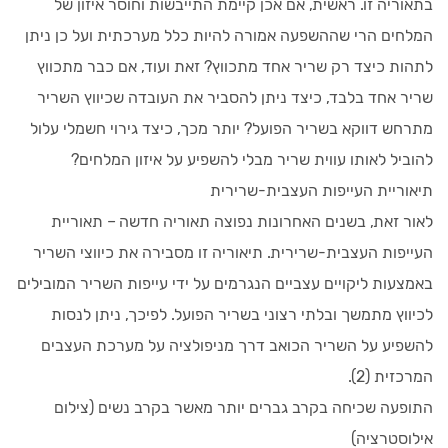
בתאוריה זו. ראשית, אם אכן קיימת התייבשות וחוסר איזון של
המלחים הרי שההשפעה אמורה להיות כלל מערכתית ועל כן ניתן
לתהות כיצד רק שריר אחד מתכווץ? זאת ועוד, אם כבר מתכווץ
שריר אחד בלבד, כיצד ניתן להסביר את העובדה שכיווץ השריר
מתרחש דווקא בשריר הפועל? יותר מכך, כיצד גירוי חשמלי עלול
להוביל לאותו עווית שריר מבלי להשפיע על איזון המלחים?
תיאוריית העייפות העצבית-שרירית
לאור זאת, בשנים האחרונות נפוצה תאוריה חדשה – תאוריית
העייפות העצבית-שרירית. תיאוריה זו מסבירה את כיווצי השריר
באמצעות ליקויים עצביים הנגרמים על ידי עייפות השריר המובילים
לכיווץ מתמשך ובלתי רצוני בשריר הפועל. לפיכך, ניתן לנסות
להשפיע על השריר הכואב דרך מניפולציה על מערכת העצבים
המרכזית (2).
התופעה שכיחה בקרב גברים יותר מאשר בקרב נשים (צילום
אילוסטרציה)