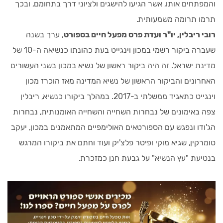
והמפתחים אותו, אשר הגיעו להישגים ולציוני דרך בתחומם, ובכך
תרמו תרומה משמעותית.
רובי ריבלין, יו"ר ועדת פרס מפעל חיים בספורט
, ערך בשנה
שעברה ביקור רשמי במכון וינגייט בעת כהונתו כנשיאה ה-10 של
מדינת ישראל. זה היה ביקור ראשון של נשיא במכון בשני העשורים
האחרונים והביקור הראשון של נשיא המדינה מאז הוכרז מכון
וינגייט כתאגיד ממשלתי ב-2017. במהלך ביקורו כנשיא, ריבלין
צפה באימונים של נבחרות השחייה והשחייה האומנותית, נבחרות
הג'ודו ונפגש עם הספורטאים האולימפיים המתאמנים במכון, יעקב
טומרקין, שגיא מוקי ופיטר פלצ'יק ועוד וחתם את ביקורו המרגש
בנטיעת "עץ הנשיא" על גבעת חנן כמזכרת.