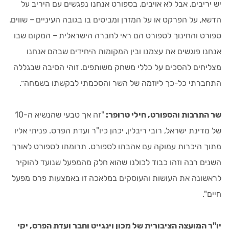
יש יריבים, אבל לא אויבים. בספורט אנחנו נפגשים עם היריב על
הדשא, על הפרקט או על המזרן ומביטים בו בגובה העיניים – שווים.
ספורט והחינוך לספורט הם ראי לחברה הישראלית – המקום שבו
אנחנו פוגשים את עצמנו ובין המקומות היחידים שבהם אנחנו
מצליחים להסכים על כללי משחק משותפים. זוהי הסיבה שבגללה
התחברתי כל-כך ליוזמה של השר והסכמתי לבקשתו בשמחה״.
שר התרבות והספורט, חילי טרופר:
"זה אך טבעי שהנשיא ה-10
של מדינת ישראל, רובי ריבלין, יכהן כיו"ר ועדת הפרס. פניתי אליו
מתוך היכרות עמוקה עם אהבתו לספורט. תרומתו לספורט לאורך
השנים רבה וזהו כבוד לכולנו שהוא חלק מהמפעל שנועד להוקיר
לראשונה את העושות והעוסקים במלאכה זו באמצעות פרס מפעל
חיים".
יו"ר המועצה הציבורית של מכון וינגייט וחבר ועדת הפרס, יקי