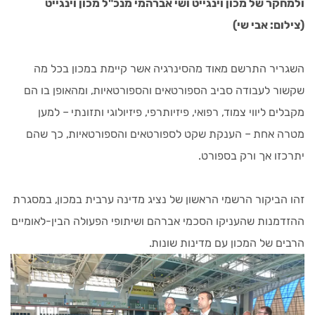
ולמחקר של מכון וינגייט ושי אברהמי מנכ"ל מכון וינגייט
(צילום: אבי שי)
השגריר התרשם מאוד מהסינרגיה אשר קיימת במכון בכל מה
שקשור לעבודה סביב הספורטאים והספורטאיות, ומהאופן בו הם
מקבלים ליווי צמוד, רפואי, פיזיותרפי, פיזיולוגי ותזונתי – למען
מטרה אחת – הענקת שקט לספורטאים והספורטאיות, כך שהם
יתרכזו אך ורק בספורט.
זהו הביקור הרשמי הראשון של נציג מדינה ערבית במכון, במסגרת
ההזדמנות שהעניקו הסכמי אברהם ושיתופי הפעולה הבין-לאומיים
הרבים של המכון עם מדינות שונות.