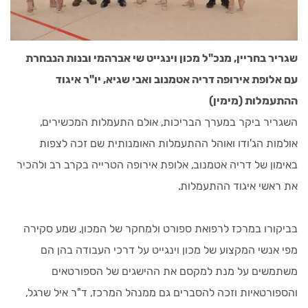
שגריר בחריין, מנכ"ל מכון וינגייט שי אברהמי ובנות הנבחרת
עם אלופת אירופה דריה אטמנוב ואבי שגיא, יו"ר איגוד
ההתעמלות (מימין)
השגריר ביקר במערך הבריכות, אולם התעמלות המכשירים,
אולמות הג'ודו ואוהל ההתעמלות האומנותית שם זכה לצפות
באימון של דריה אטמנוב, אלופת אירופה הטרייה בקרב רב ולהכיר
את ראשי איגוד ההתעמלות.
בביקורו במרכז לרפואת ספורט ולמחקר של המכון, שמע סקירה
מפי אנשי המקצוע של מכון וינגייט על דרכי העבודה בהן הם
משתמשים על מנת למקסם את ההישגים של הספורטאים
והספורטאיות וזכה להסברים גם ממנהל המרכז, ד"ר איל שרגל,