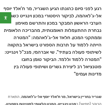
רגע לפני סיום כהונתו הגיע השגריר, מר ח'אלד יוסף
אל-ג'לאהמה, לביקור היסטורי במכון וינגייט כשגריר
הערבי הראשון המבקר במכון והתרשם מאימון
נבחרת ההתעמלות האומנותית, מהבריכה הלאומית
וממתקני המכון. חלאד אל-ג'לאהמה: "המטרה
הייתה ללמוד על תרבות הספורט בישראל בתקווה
לשיתופי פעולה בעתיד". שי אברהמי, מנכ"ל וינגייט:
"המטרה ללמוד וללמד. הביקור טומן בחובו
פוטנציאל רב ליצירת גשרים ושיתופי פעולה בין
מדינות ועמים"
שגריר בחריין בישראל, מר ח'אלד יוסף אל-ג'לאהמה
, התארח
הבוקר (חמישי) ב
מכון וינגייט, המכון הלאומי למצוינות בספורט.