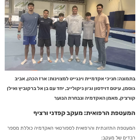
בתמונה: חניכי אקדמיית וינגייט למצוינות: ארז הכהן, אביב
גוסמן, עיטם דוידסון וג׳ון ניקולייב, יחד עם בן אל ברקוביץ ואילן
קורצ׳ק, מאמן האקדמיה ונבחרת הנוער
המעטפת הרפואית: מעקב קפדני ורציף
המעטפת התזונתית והרפואית לספורטאי האקדמיה כוללת מספר
רבדים של מעקב: