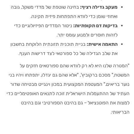
מעקב גדילה רציף:
בחינה שוטפת של מדדי משקל, גובה
ואחוזי שומן כדי לוודא התפתחות פיזית תקינה.
בדיקות דם תקופתיות:
ניטור המדדים הפיזיולוגיים כדי
לזהות חוסרים ולמנוע עומס יתר.
התאמה אישית:
בניית תוכנית תזונתית הלוקחת בחשבון
את שלב הגדילה של כל ספורטאי לצד דרישות הענף.
"המטרה שלנו היא לא רק לוודא שהם ספורטאים חזקים על
המשטח," מסכם ברקוביץ', "אלא שהם גם יגדלו, יתפתחו ויהיו בני
נוער בריאים." המעטפת המקצועית במכון וינגייט מבטיחה שדור
העתיד של ההתעמלות הישראלית זוכה לתנאים האופטימליים כדי
למצות את הפוטנציאל – גם בהיבט הספורטיבי וגם בהיבט
הבריאותי.