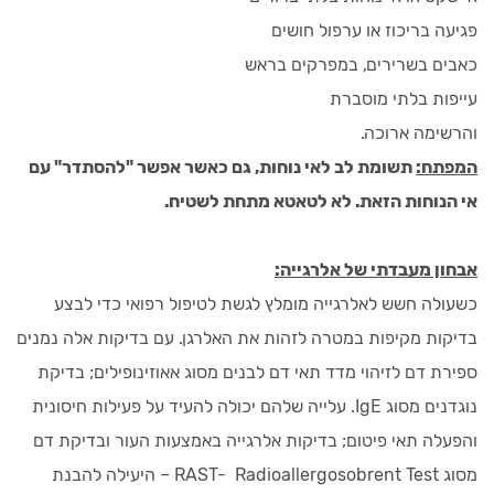
פגיעה בריכוז או ערפול חושים
כאבים בשרירים, במפרקים בראש
עייפות בלתי מוסברת
והרשימה ארוכה.
המפתח:
תשומת לב לאי נוחות, גם כאשר אפשר "להסתדר" עם
אי הנוחות הזאת. לא לטאטא מתחת לשטיח.
אבחון מעבדתי של אלרגייה:
כשעולה חשש לאלרגייה מומלץ לגשת לטיפול רפואי כדי לבצע
בדיקות מקיפות במטרה לזהות את האלרגן. עם בדיקות אלה נמנים
ספירת דם לזיהוי מדד תאי דם לבנים מסוג אאוזינופילים; בדיקת
נוגדנים מסוג IgE. עלייה שלהם יכולה להעיד על פעילות חיסונית
והפעלה תאי פיטום; בדיקות אלרגייה באמצעות העור ובדיקת דם
מסוג RAST- Radioallergosobrent Test – היעילה להבנת