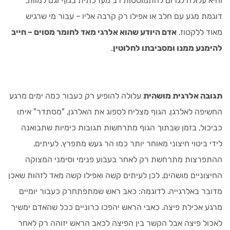
והיא עלולה לגרום להתמוטטות רב מערכתית בגוף וגם למוות,
דוגמת מגע עם חלב או אפילו רק קרבה אליו – עבור מי שרגיש
מאוד ללקטוז.
אדם היודע שהוא אלרגי מאד לחומר מסוים – חייב
להימנע ממנו ומסביבתו לחלוטין
.
תגובה אלרגית מושהית
עלולה להופיע רק כעבור כמה ימים מרגע
החשיפה לאלרגן. הגוף מצליח לספוג את האלרגן, "מסתדר" איתו
כביכול, בזמן שבתוך הגוף מתרחשות תגובות כימיות שתבואנה
לידי ביטוי חיצוני מאוחר יותר כמו הר געש מתפרץ. לעיתים,
ההתפרצות מתרחשת רק לאחר בעבוע פנימי וסימני המצוקה
החיצוניים מושהים. לכן לעיתים קשה ואפילו קשה מאד לזהות שאכן
מדובר באלרגייה. לדוגמה: כאב ראש שמתפתחרק כעבור יומיים
מרגע אכילת פיצה. כאבי הראש יהפכו כרוניים ככל שהאדם ימשיך
לאכול פיצה אבל הקשר בין הפיצה לכאב הראש יזוהה רק לאחר