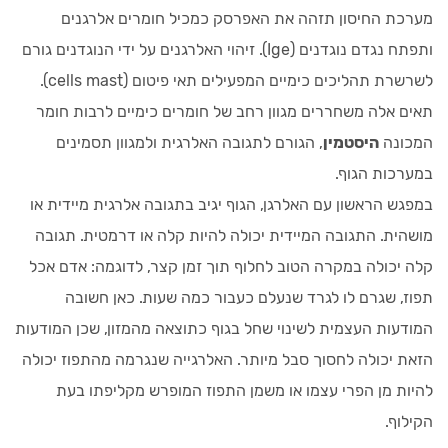
מערכת החיסון תזהה את האפרסק כמכיל חומרים אלרגנים
ותפתח נגדם נוגדנים (Ige). זיהוי האלרגנים על ידי הנוגדנים גורם
לשרשרת תהליכים כימיים המפעילים תאי פיטום (cells mast).
תאים אלה משחררים מגוון רחב של חומרים כימיים לרבות חומר
המכונה
היסטמין
, הגורם לתגובה האלרגית ולמגוון תסמינים
במערכות הגוף.
במפגש הראשון עם האלרגן, הגוף יגיב בתגובה אלרגית מיידית או
מושהית. התגובה המיידית יכולה להיות קלה או דרמטית. תגובה
קלה יכולה במקרה הטוב לחלוף תוך זמן קצר, לדוגמה: אדם אכל
תפוז, שגרם לו לגרד שנעלם כעבור כמה שעות. כאן חשובה
המודעות העצמית לשינוי שחל בגוף כתוצאה מהמזון, שכן המודעות
הזאת יכולה לחסוך סבל מיותר. האלרגייה שנגרמה מהתפוז יכולה
להיות מן הפרי עצמו או משמן התפוז המופרש מקליפתו בעת
הקילוף.