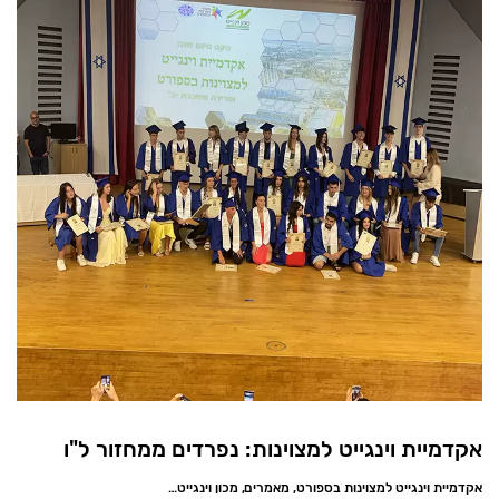
אקדמיית וינגייט למצוינות: נפרדים ממחזור ל"ו
אקדמיית וינגייט למצוינות בספורט, מאמרים, מכון וינגייט, ספורט הישגי, חדשות