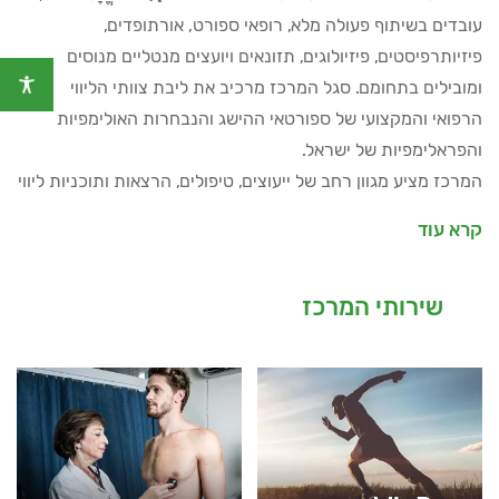
עובדים בשיתוף פעולה מלא, רופאי ספורט, אורתופדים,
פיזיותרפיסטים, פיזיולוגים, תזונאים ויועצים מנטליים מנוסים
ומובילים בתחומם. סגל המרכז מרכיב את ליבת צוותי הליווי
הרפואי והמקצועי של ספורטאי ההישג והנבחרות האולימפיות
והפראלימפיות של ישראל.
המרכז מציע מגוון רחב של ייעוצים, טיפולים, הרצאות ותוכניות ליווי
מקצועי המיועדות לספורטאים מכל ענפי הספורט בגישה רב
קרא עוד
תחומית. קיימת אפשרות לביצוע מבדקים לאוכלוסיות מיוחדות
ומבדקים ייעודיים מתקדמים.
שירותי המרכז
לצד הבדיקות הרפואיות השגרתיות, בדיקות האק"ג במנוחה
ובמאמץ, ובדיקות אקו לב, מבוצעות במרכז גם בדיקות מורכבות
בעזרת מכשור רפואי מתקדם.
בנוסף, מציע המרכז תוכניות ייחודיות דוגמת תוכנית שיקום
מפציעות, ייעוץ בבניית תוכניות אימונים וויסות עומסים, תוכניות
למניעת פציעות, ייעוצי תזונה, ליווי תזונתי לקבוצות ספורט, ייעוץ
והדרכה בנושאי שינה והתאוששות לספורטאים, הערכה וייעוץ לפני